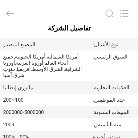
OE
HOME
Furniture
Co.,
Ltd..
All
تفاصيل الشركة
Rights
منزل
Reserved.
نوع الأعمال:
المصنع المصدر
المنتجات
السوق الرئيسي:
أمريكا الشمالية,أمريكا الجنوبية,جميع
أنحاء العالم,أوروبا الغربية,أوروبا
الشرقية,الشرق الأوسط,أفريقيا,جنوب
أشرطة
شرق آسيا
فيديو
العلامات التجارية:
ماتوزي إيطاليا
عدد الموظفين:
100~200
عرض
الواقع
المبيعات السنوية:
2000000-5000000
الافتراضي
سنة التأسيس:
2009
تصدير أجهزة
90% - 100%