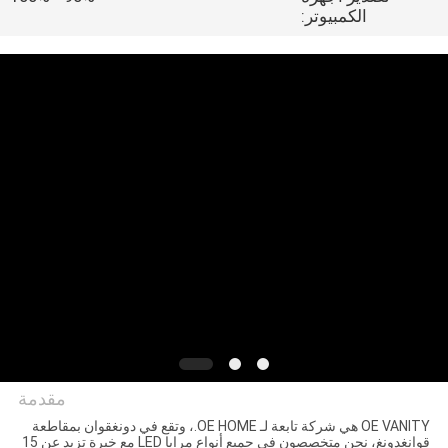
حول
الكمبيوتر:
بنا
جولة
في
المعمل
اتصل
بنا
أخبار
مقدمة
جميع
OE VANITY هي شركة تابعة لـ OE HOME.، وتقع في دونغقوان بمقاطعة
القضايا
قوانغدونغ، نحن متخصصون في جميع أنواع مرايا LED مع خبرة تزيد عن 15