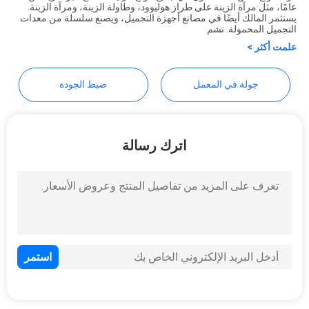
Dongguan OE HOME Furniture
عامًا، مثل مرآة الزينة على طراز هوليوود، وطاولة الزينة، ومرآة الزينة.
يستثمر المالك أيضًا في مصانع أجهزة التجميل، ويصنع سلسلة من معدات
Co., Ltd.
التجميل المحمولة. تشم
طلب
علمت أكثر >
اقتباس
جولة في المعمل
ضبط الجودة
خريطة
الموقع
اترك رسالة
سياسة
الخصوصية