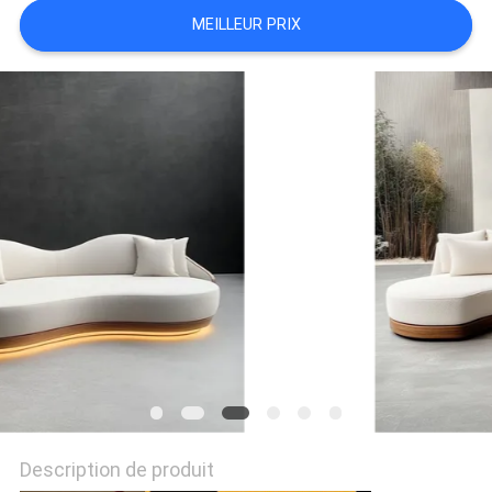
DE
MEILLEUR PRIX
NOUS
VISITE
D'USINE
CONTACT
NOUVELLES
TOUS
LES
CAS
Description de produit