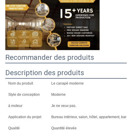
DEMANDE
DE
SOUMISSION
PLAN
DU
Recommander des produits
SITE
Description des produits
POLITIQUE
Nom du produit
Le canapé moderne
EN
Style de conception
Moderne
MATIÈRE
à moteur
Je ne veux pas.
DE
Application du projet
Bureau intérieur, salon, hôtel, appartement, bar à do
PROTECTION
Qualité
Quantité élevée