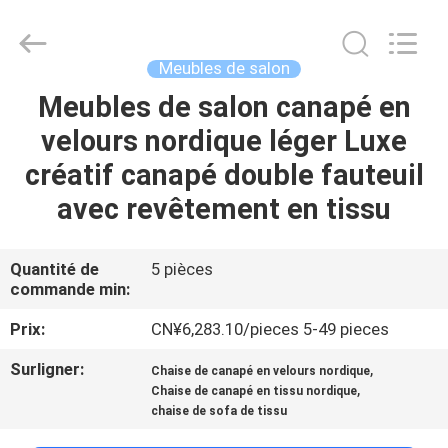
OE
HOME
Furniture
Co.,
Ltd..
Meubles de salon
All
Rights
Meubles de salon canapé en
APERÇU
Reserved.
velours nordique léger Luxe
PRODUITS
créatif canapé double fauteuil
avec revêtement en tissu
VIDÉOS
Quantité de
5 pièces
commande min:
VR
SHOW
Prix:
CN¥6,283.10/pieces 5-49 pieces
Surligner:
,
Chaise de canapé en velours nordique
A
,
Chaise de canapé en tissu nordique
chaise de sofa de tissu
PROPOS