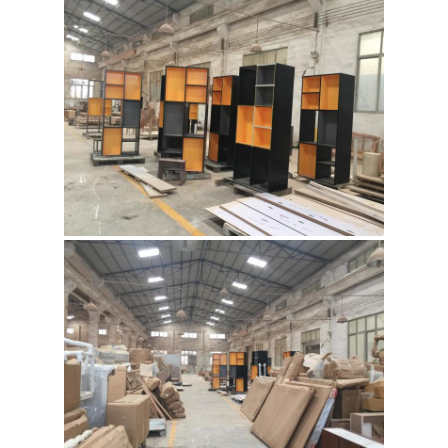
में
फैक्टरी
यात्रा
हमसे
संपर्क
करें
समाचार
सभी
मामलों