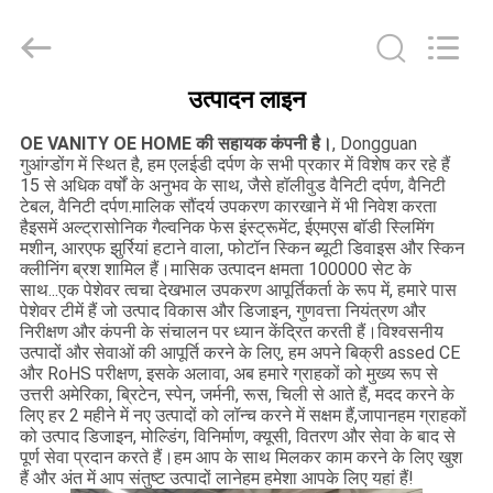
OE
HOME
Furniture
Co.,
Ltd..
All
उत्पादन लाइन
Rights
होम
Reserved.
OE VANITY OE HOME की सहायक कंपनी है।
, Dongguan
गुआंग्डोंग में स्थित है, हम एलईडी दर्पण के सभी प्रकार में विशेष कर रहे हैं
उत्पाद
15 से अधिक वर्षों के अनुभव के साथ, जैसे हॉलीवुड वैनिटी दर्पण, वैनिटी
टेबल, वैनिटी दर्पण.मालिक सौंदर्य उपकरण कारखाने में भी निवेश करता
हैइसमें अल्ट्रासोनिक गैल्वनिक फेस इंस्ट्रूमेंट, ईएमएस बॉडी स्लिमिंग
मशीन, आरएफ झुर्रियां हटाने वाला, फोटॉन स्किन ब्यूटी डिवाइस और स्किन
वीडियो
क्लीनिंग ब्रश शामिल हैं।मासिक उत्पादन क्षमता 100000 सेट के
साथ...एक पेशेवर त्वचा देखभाल उपकरण आपूर्तिकर्ता के रूप में, हमारे पास
पेशेवर टीमें हैं जो उत्पाद विकास और डिजाइन, गुणवत्ता नियंत्रण और
वीआर
निरीक्षण और कंपनी के संचालन पर ध्यान केंद्रित करती हैं।विश्वसनीय
उत्पादों और सेवाओं की आपूर्ति करने के लिए, हम अपने बिक्री assed CE
दिखाएँ
और RoHS परीक्षण, इसके अलावा, अब हमारे ग्राहकों को मुख्य रूप से
उत्तरी अमेरिका, ब्रिटेन, स्पेन, जर्मनी, रूस, चिली से आते हैं, मदद करने के
लिए हर 2 महीने में नए उत्पादों को लॉन्च करने में सक्षम हैं,जापानहम ग्राहकों
हमारे
को उत्पाद डिजाइन, मोल्डिंग, विनिर्माण, क्यूसी, वितरण और सेवा के बाद से
पूर्ण सेवा प्रदान करते हैं।हम आप के साथ मिलकर काम करने के लिए खुश
बारे
हैं और अंत में आप संतुष्ट उत्पादों लानेहम हमेशा आपके लिए यहां हैं!