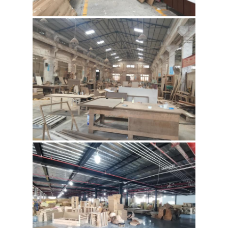
एक
बोली
का
अनुरोध
साइटमैप
गोपनीयता
नीति