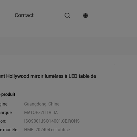
Contact
t Hollywood miroir lumières à LED table de
e produit
gine:
Guangdong, Chine
arque:
MATOEZZI ITALIA
ion:
ISO9001,ISO14001,CE,ROHS
e modèle:
HMR-202404 est utilisé.