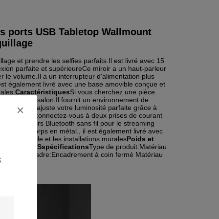
es ports USB Tabletop Wallmount 
uillage
lage et prendre les selfies parfaits.Il est livré avec 15 
xion parfaite et supérieureCe miroir a un haut-parleur 
r le volume.Il a un interrupteur d'alimentation plus 
 est également livré avec une base amovible conçue et 
ales.
Caractéristiques
Si vous cherchez une pièce 
pour votre salon.Il fournit un environnement de 
les LED et ajuste votre luminosité parfaite grâce à 
res de beauté connectez-vous à deux prises de courant 
e haut-parleurs Bluetooth sans fil pour le streaming 
fait d'un corps en métal., il est également livré avec 
 deux table et les installations murales
Poids et 
produit:32kg
S
spécifications
Type de produit:Matériau 
ructure du cadre:Encadrement à coin fermé Matériau 
s