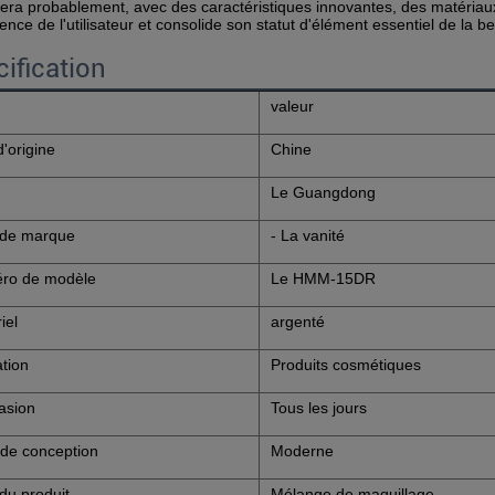
era probablement, avec des caractéristiques innovantes, des matériau
ience de l'utilisateur et consolide son statut d'élément essentiel de la be
ification
valeur
d'origine
Chine
Le Guangdong
de marque
- La vanité
ro de modèle
Le HMM-15DR
iel
argenté
ation
Produits cosmétiques
asion
Tous les jours
 de conception
Moderne
u produit
Mélange de maquillage