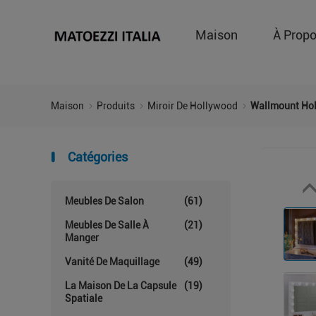
Maison
À Prop
Maison
Produits
Miroir De Hollywood
Wallmount Hol
Catégories
Meubles De Salon
(61)
Meubles De Salle À
(21)
Manger
Vanité De Maquillage
(49)
La Maison De La Capsule
(19)
Spatiale