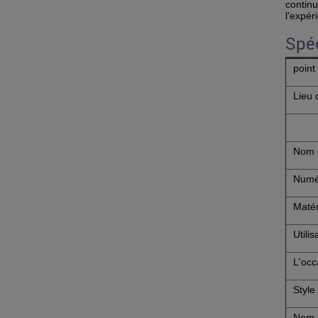
continu
l'expér
Spéc
point
Lieu 
Nom 
Numé
Matér
Utilis
L'occ
Style
Nom d