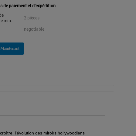
s de paiement et d'expédition
de
2 pièces
e min:
negotiable
 Maintenant
roître, l'évolution des miroirs hollywoodiens