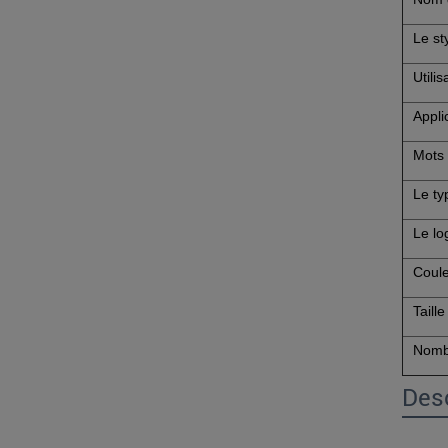
Le st
Utilis
Appli
Mots 
Le ty
Le lo
Coul
Taille
Nomb
Desc