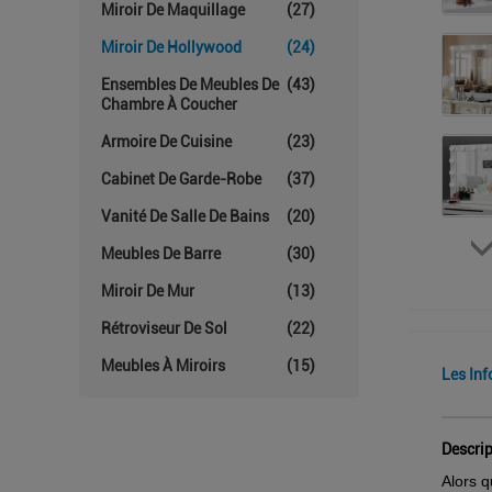
Miroir De Maquillage
(27)
Miroir De Hollywood
(24)
Ensembles De Meubles De
(43)
Chambre À Coucher
Armoire De Cuisine
(23)
Cabinet De Garde-Robe
(37)
Vanité De Salle De Bains
(20)
Meubles De Barre
(30)
Miroir De Mur
(13)
Rétroviseur De Sol
(22)
Meubles À Miroirs
(15)
Les Inf
Descrip
Alors q