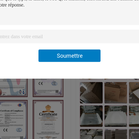
premium vanity mirrors combine elegant design with functional lighting 
ility while the adjustable RGB lighting provides optimal illumination fo
 Product prices may vary based on customization options. Please contact us f
tifications & Packaging
Soumettre