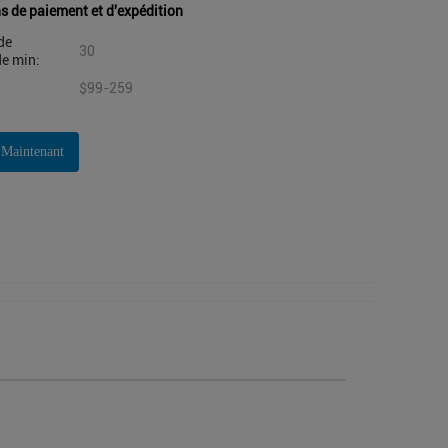
s de paiement et d'expédition
de
30
e min:
$99-259
 Maintenant