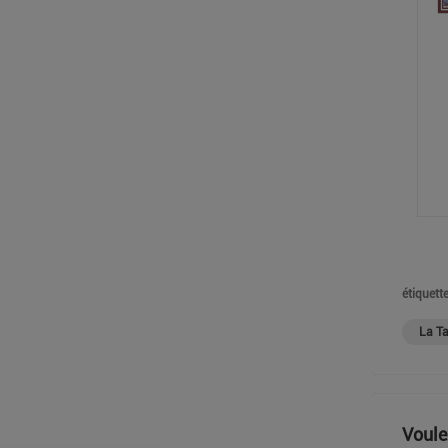
étiquette
La T
Voule