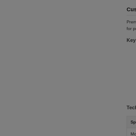
Cus
Premi
for 
Key
Tech
Sp
Mo