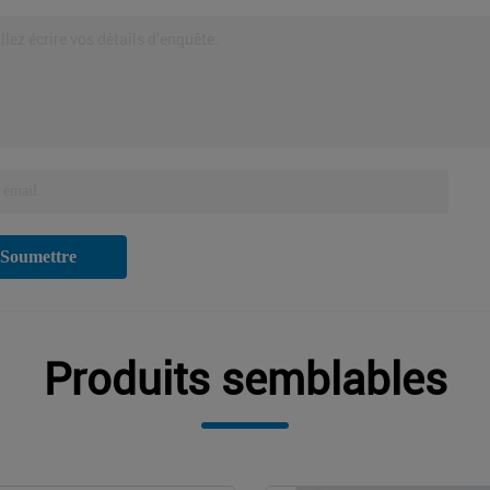
llez écrire vos détails d'enquête.
Soumettre
Produits semblables