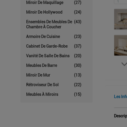
Miroir De Maquillage
(27)
Miroir De Hollywood
(24)
Ensembles De Meubles De
(43)
Chambre À Coucher
Armoire De Cuisine
(23)
Cabinet De Garde-Robe
(37)
Vanité De Salle De Bains
(20)
Meubles De Barre
(30)
Miroir De Mur
(13)
Rétroviseur De Sol
(22)
Meubles À Miroirs
(15)
Les Inf
Descrip