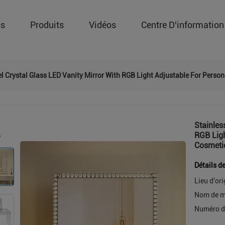
os
Produits
Vidéos
Centre D'information
el Crystal Glass LED Vanity Mirror With RGB Light Adjustable For Pers
Stainles
RGB Ligh
Cosmeti
Détails d
Lieu d'ori
Nom de m
Numéro d