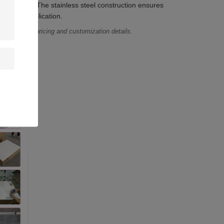
technology. The stainless steel construction ensures
r makeup application.
or specific pricing and customization details.