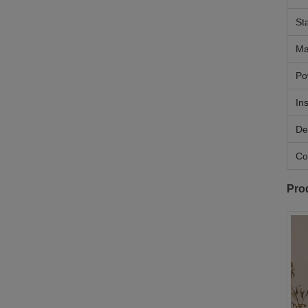
St
Ma
Po
Ins
De
Co
Pro