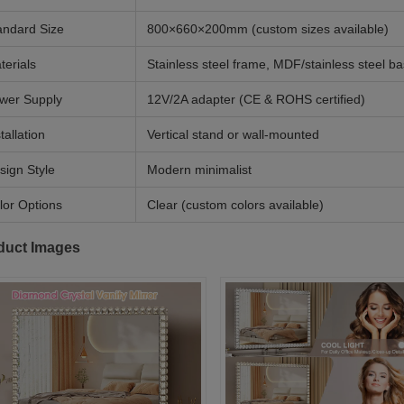
andard Size
800×660×200mm (custom sizes available)
terials
Stainless steel frame, MDF/stainless steel ba
wer Supply
12V/2A adapter (CE & ROHS certified)
tallation
Vertical stand or wall-mounted
sign Style
Modern minimalist
lor Options
Clear (custom colors available)
duct Images