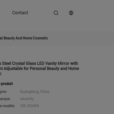
Contact
onal Beauty And Home Cosmetic
s Steel Crystal Glass LED Vanity Mirror with
t Adjustable for Personal Beauty and Home
c
e produit
gine:
Guangdong, Chine
arque:
oevanity
e modèle:
CM-202405