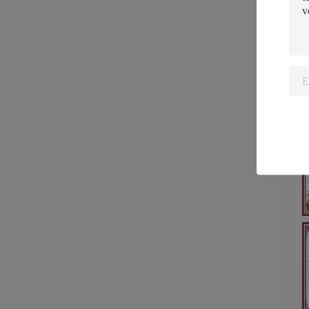
Our 
durab
Note:
Cer