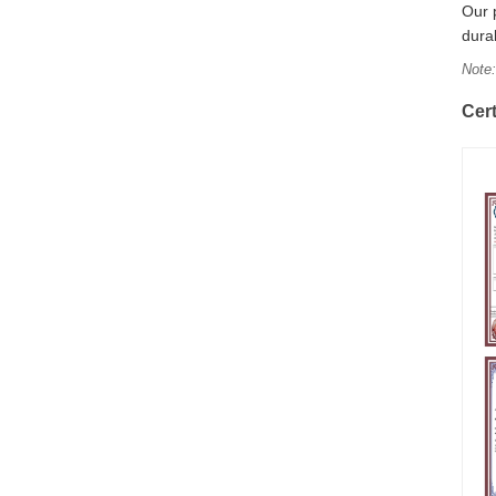
Our 
durab
Note:
Cer