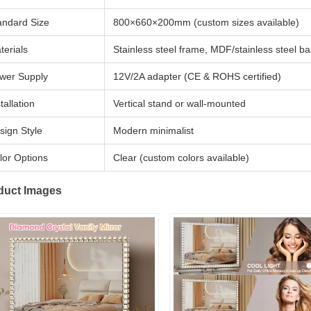
andard Size
800×660×200mm (custom sizes available)
terials
Stainless steel frame, MDF/stainless steel ba
wer Supply
12V/2A adapter (CE & ROHS certified)
tallation
Vertical stand or wall-mounted
sign Style
Modern minimalist
lor Options
Clear (custom colors available)
duct Images