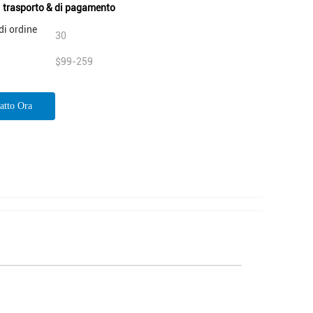
i trasporto & di pagamento
di ordine
30
$99-259
atto Ora