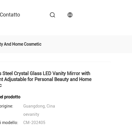
Contatto
auty And Home Cosmetic
s Steel Crystal Glass LED Vanity Mirror with
t Adjustable for Personal Beauty and Home
c
del prodotto
origine:
Guangdong, Cina
oevanity
i modello:
CM-202405