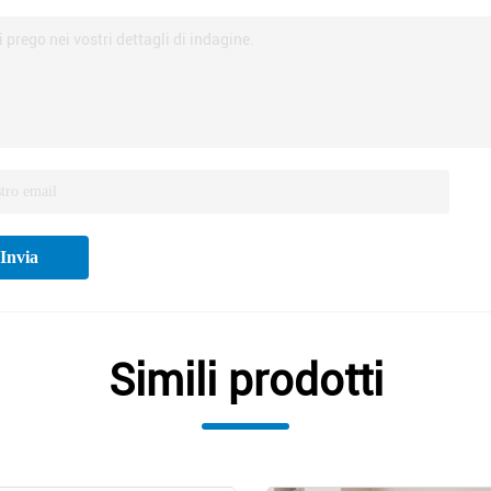
i prego nei vostri dettagli di indagine.
Invia
Simili prodotti