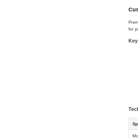
Cus
Premi
for 
Key
Tech
Sp
Mo