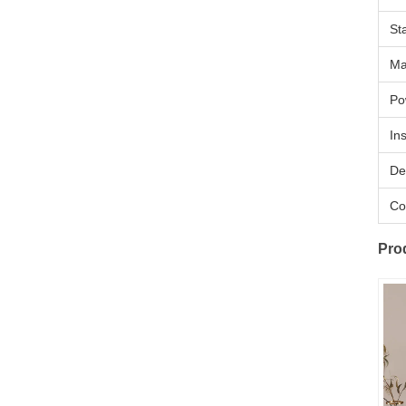
St
Ma
Po
Ins
De
Co
Pro