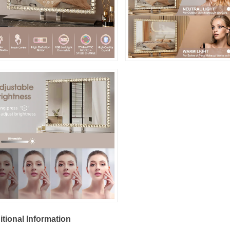
Goditi il 10% di sconto sul tuo primo ordin
quando ti iscrivi per ricevere e-mail e
messaggi di testo*
tional Information