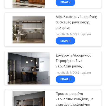
ΜΕ
ΕΠΑΦΉ
ΕΜΆΣ
Ακρυλικές συνδυασμένες
49
συσκευές μαγειρικής
ΓΎΡΟΣ
μελαμίνη
makeup
ΕΡΓΟΣΤΑΣΊΩΝ
negotiable MOQ:2 τεμάχια
ματαιοδοξία
ΕΠΑΦΉ
ΕΠΑΦΉ
Σύγχρονη Αλουμινίου
Στροφή κουζίνα
ΝΈΑ
ντουλάπι μασάζ
19
μελαμίνη ντουλάπια
negotiable MOQ:2 τεμάχια
ΌΛΕΣ
Το σπίτι της
ΕΠΑΦΉ
ΟΙ
διαστημικής
Προετοιμασμένα
ΠΕΡΙΠΤΏΣΕΙΣ
κάψουλας
ντουλάπια κουζίνας με
επιφάνεια μελαμίνης