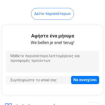
37
Δείτε περισσότερων
ντουλάπι
ντουλαπών
Αφήστε ένα μήνυμα
We bellen je snel terug!
20
Ματαιοδοξία
λουτρών