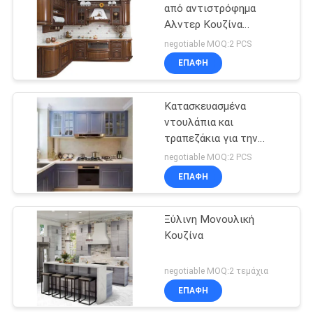
από αντιστρόφημα
Αλντερ Κουζίνα
43
ντουλάπια Παντοστάσιο
negotiable MOQ:2 PCS
σετ προσαρμοσμένο
Σύνολα επίπλων
ΕΠΑΦΉ
κρεβατοκάμαρων
Κατασκευασμένα
ντουλάπια και
τραπεζάκια για την
οικιακή κουζίνα
negotiable MOQ:2 PCS
ΕΠΑΦΉ
23
Ξύλινη Μονουλική
Υπηρεσίες
Κουζίνα
negotiable MOQ:2 τεμάχια
ΕΠΑΦΉ