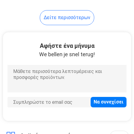
37
Δείτε περισσότερων
ντουλάπι
ντουλαπών
Αφήστε ένα μήνυμα
We bellen je snel terug!
20
Ματαιοδοξία
λουτρών