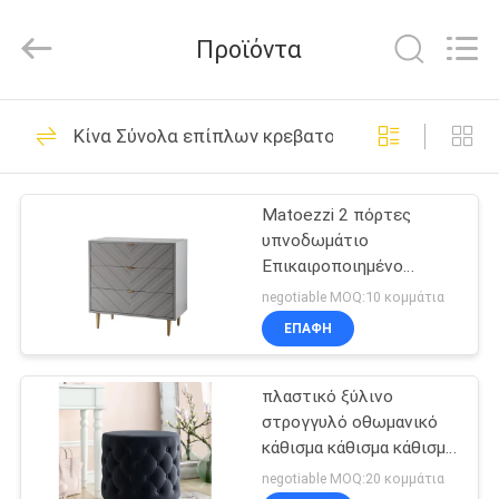
OE
HOME
Furniture
Προϊόντα
Co.,
Ltd..
All
Rights
Reserved.
ΑΡΧΙΚΉ
61
Κίνα Σύνολα επίπλων κρεβατοκάμαρων
ΣΕΛΊΔΑ
Έπιπλα καθιστικού
Matoezzi 2 πόρτες
ΠΡΟΪΌΝΤΑ
υπνοδωμάτιο
Επικαιροποιημένο
ΒΊΝΤΕΟ
ντουλάπι
negotiable MOQ:10 κομμάτια
ΕΠΑΦΉ
21
ΕΜΦΆΝΙΣΗ
Έπιπλα
πλαστικό ξύλινο
VR
στρογγυλό οθωμανικό
τραπεζαρίας
κάθισμα κάθισμα κάθισμα
ΣΧΕΤΙΚΆ
Pouf
negotiable MOQ:20 κομμάτια