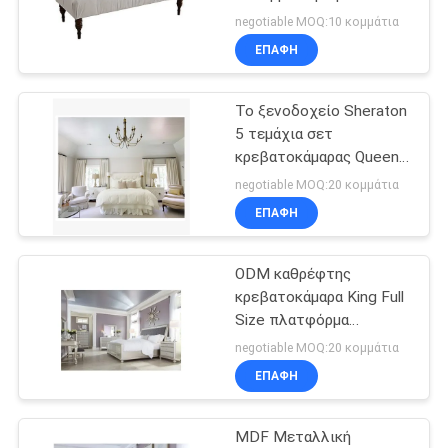
ΖΗΤΉΣΤΕ
Ροζ Κόκκινο Πράσινο
negotiable MOQ:10 κομμάτια
ΈΝΑ
ΕΠΑΦΉ
27
ΑΠΌΣΠΑΣΜΑ
Το ξενοδοχείο Sheraton
makeup καθρέφτης
5 τεμάχια σετ
SITEMAP
κρεβατοκάμαρας Queen
Εμπορικά έπιπλα OEM
negotiable MOQ:20 κομμάτια
ΠΟΛΙΤΙΚΉ
ΕΠΑΦΉ
ΜΥΣΤΙΚΌΤΗΤΑΣ
ODM καθρέφτης
24
κρεβατοκάμαρα King Full
hollywood
Size πλατφόρμα
κρεβατοκάμαρα έπιπλα
negotiable MOQ:20 κομμάτια
καθρέφτης
ΕΠΑΦΉ
MDF Μεταλλική