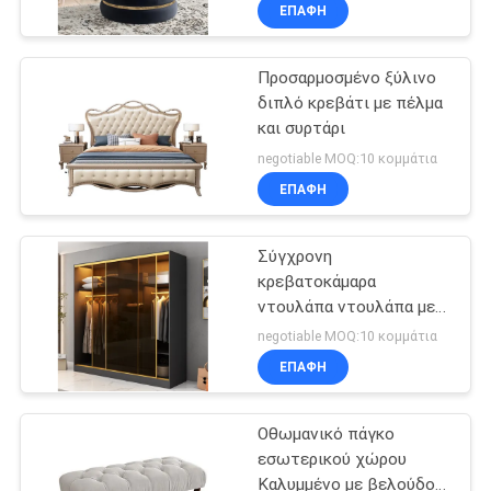
ΜΕ
ΕΠΑΦΉ
ΕΜΆΣ
Προσαρμοσμένο ξύλινο
49
διπλό κρεβάτι με πέλμα
ΓΎΡΟΣ
και συρτάρι
makeup
ΕΡΓΟΣΤΑΣΊΩΝ
negotiable MOQ:10 κομμάτια
ματαιοδοξία
ΕΠΑΦΉ
ΕΠΑΦΉ
Σύγχρονη
κρεβατοκάμαρα
ΝΈΑ
ντουλάπα ντουλάπα με
19
γυάλινες συρόμενες
negotiable MOQ:10 κομμάτια
πόρτες
ΌΛΕΣ
Το σπίτι της
ΕΠΑΦΉ
ΟΙ
διαστημικής
Οθωμανικό πάγκο
ΠΕΡΙΠΤΏΣΕΙΣ
κάψουλας
εσωτερικού χώρου
Καλυμμένο με βελούδο