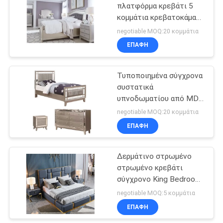
πλατφόρμα κρεβάτι 5
κομμάτια κρεβατοκάμαρα
43
σετ Queen King Size
negotiable MOQ:20 κομμάτια
Σύνολα επίπλων
ΕΠΑΦΉ
κρεβατοκάμαρων
Τυποποιημένα σύγχρονα
συστατικά
υπνοδωματίου από MDF
ξύλο
negotiable MOQ:20 κομμάτια
ΕΠΑΦΉ
23
Δερμάτινο στρωμένο
Υπηρεσίες
στρωμένο κρεβάτι
σύγχρονο King Bedroom
Sets
negotiable MOQ:5 κομμάτια
ΕΠΑΦΉ