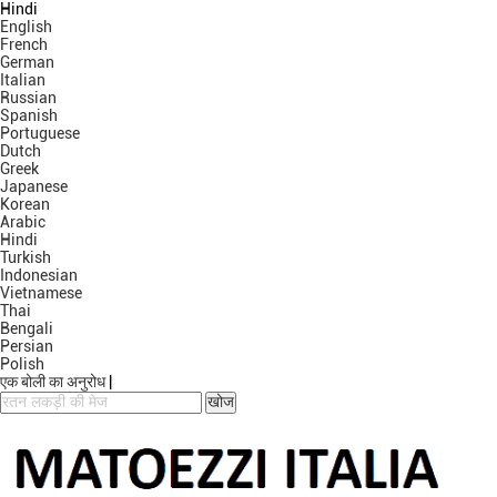
Hindi
English
French
German
Italian
Russian
Spanish
Portuguese
Dutch
Greek
Japanese
Korean
Arabic
Hindi
Turkish
Indonesian
Vietnamese
Thai
Bengali
Persian
Polish
एक बोली का अनुरोध
|
खोज