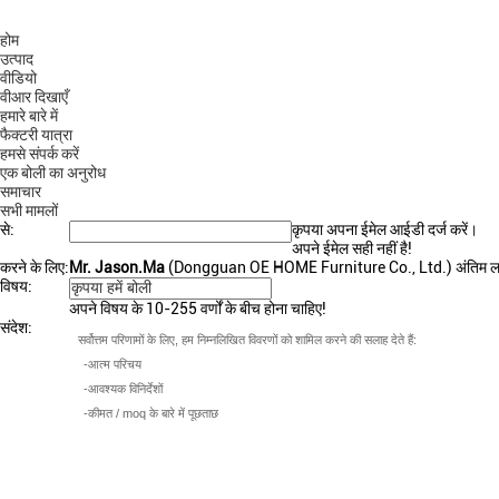
होम
उत्पाद
वीडियो
वीआर दिखाएँ
हमारे बारे में
फैक्टरी यात्रा
हमसे संपर्क करें
एक बोली का अनुरोध
समाचार
सभी मामलों
से:
email
कृपया अपना ईमेल आईडी दर्ज करें।
अपने ईमेल सही नहीं है!
करने के लिए:
Mr. Jason.Ma
(
Dongguan OE HOME Furniture Co., Ltd.
)
अंतिम ल
विषय:
subject
अपने विषय के 10-255 वर्णों के बीच होना चाहिए!
संदेश: