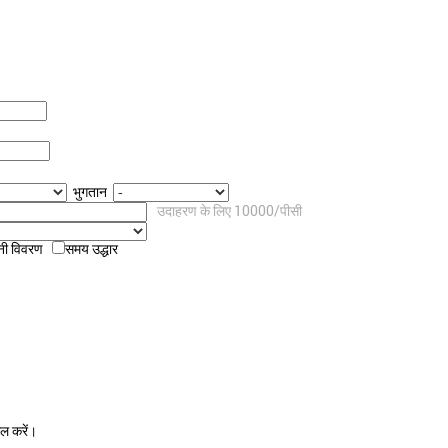
भुगतान
उदाहरण के लिए 10000/पीसी
नी विवरण
समय उद्धार
ेल करें।