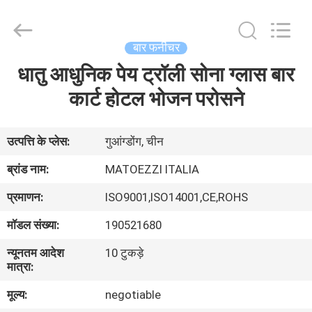
OE
HOME
Furniture
Co.,
Ltd..
बार फर्नीचर
All
Rights
धातु आधुनिक पेय ट्रॉली सोना ग्लास बार
होम
Reserved.
कार्ट होटल भोजन परोसने
उत्पाद
उत्पत्ति के प्लेस:
गुआंग्डोंग, चीन
वीडियो
ब्रांड नाम:
MATOEZZI ITALIA
प्रमाणन:
ISO9001,ISO14001,CE,ROHS
वीआर
मॉडल संख्या:
190521680
दिखाएँ
न्यूनतम आदेश
10 टुकड़े
मात्रा:
हमारे
मूल्य:
negotiable
बारे