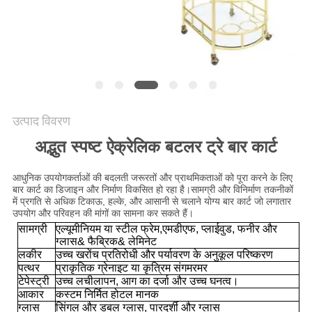
एक
बोली
का
अनुरोध
उत्पाद विवरण
साइटमैप
अद्भुत स्पष्ट ऐक्रेलिक बटलर ट्रे बार कार्ट
आधुनिक उपयोगकर्ताओं की बदलती जरूरतों और प्राथमिकताओं को पूरा करने के लिए
गोपनीयता
बार कार्ट का डिजाइन और निर्माण विकसित हो रहा है।सामग्री और विनिर्माण तकनीकों
में प्रगति से अधिक टिकाऊ, हल्के, और आसानी से चलाने योग्य बार कार्ट जो लगातार
नीति
उपयोग और परिवहन की मांगों का सामना कर सकते हैं।
सामग्री
एल्यूमीनियम या स्टील फ्रेम,
एमडीएफ, प्लाईवुड, फनीर और
ग्लास& फैब्रिक& लेमिनेट
लकीर
उच्च खरोंच प्रतिरोधी और पर्यावरण के अनुकूल परिष्करण
पत्थर
प्राकृतिक ग्रेनाइट या कृत्रिम संगमरमर
टेपेस्ट्री
उच्च लचीलापन, आग का दर्जा और उच्च घनत्व।
आकार
कस्टम निर्मित होटल मानक
ग्लास
सिंगल और डबल ग्लास, पारदर्शी और ग्लास