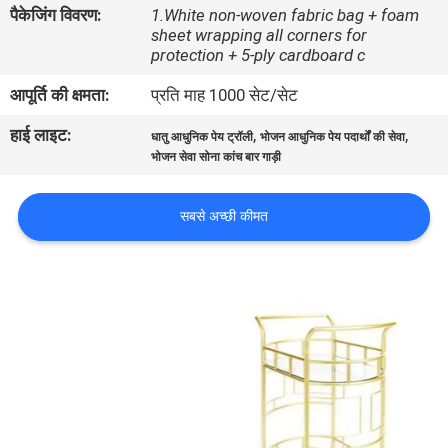
पैकेजिंग विवरण:
1.White non-woven fabric bag + foam
में
sheet wrapping all corners for
protection + 5-ply cardboard c
फैक्टरी
आपूर्ति की क्षमता:
प्रति माह 1000 सेट/सेट
यात्रा
हाई लाइट:
,
,
धातु आधुनिक पेय ट्रॉली
भोजन आधुनिक पेय पदार्थों की सेवा
भोजन सेवा सोना कांच बार गाड़ी
हमसे
संपर्क
सबसे अच्छी कीमत
करें
समाचार
सभी
मामलों