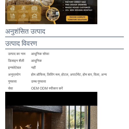
एक
बोली
का
अनुशंसित उत्पाद
अनुरोध
उत्पाद विवरण
उत्पाद का नाम
आधुनिक सोफा
साइटमैप
डिजाइन शैली
आधुनिक
इन्फ्लेटेबल
नहीं
अनुप्रयोग
होम ऑफिस, लिविंग रूम, होटल, अपार्टमेंट, होम बार, विला, अन्य
गोपनीयता
गुणवत्ता
उच्च गुणवत्ता
नीति
सेवा
OEM ODM स्वीकार करें