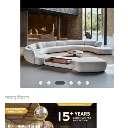
में
फैक्टरी
यात्रा
हमसे
संपर्क
करें
समाचार
उत्पाद विवरण
सभी
मामलों