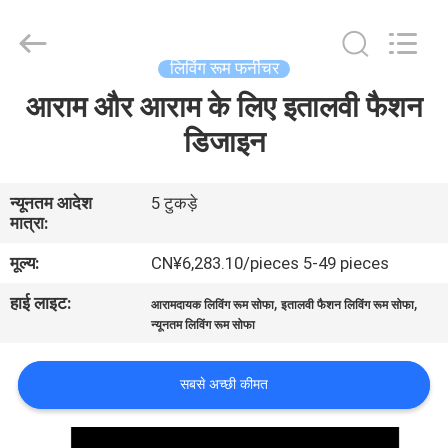
OE
HOME
Furniture
Co.,
Ltd..
लिविंग रूम फर्नीचर
All
Rights
आराम और आराम के लिए इतालवी फैशन
होम
Reserved.
डिजाइन
उत्पाद
न्यूनतम आदेश
5 टुकड़े
मात्रा:
वीडियो
मूल्य:
CN¥6,283.10/pieces 5-49 pieces
वीआर
हाई लाइट:
,
,
आरामदायक लिविंग रूम सोफा
इतालवी फैशन लिविंग रूम सोफा
न्यूनतम लिविंग रूम सोफा
दिखाएँ
सबसे अच्छी कीमत
हमारे
बारे