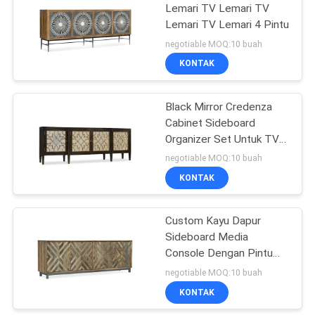
Lemari TV Lemari TV
Lemari TV Lemari 4 Pintu
43
negotiable MOQ:10 buah
Set Furnitur Kamar
KONTAK
Tidur
Black Mirror Credenza
Cabinet Sideboard
Organizer Set Untuk TV
ruang tamu
negotiable MOQ:10 buah
KONTAK
23
Custom Kayu Dapur
Lemari dapur
Sideboard Media
Console Dengan Pintu
Kaca
negotiable MOQ:10 buah
KONTAK