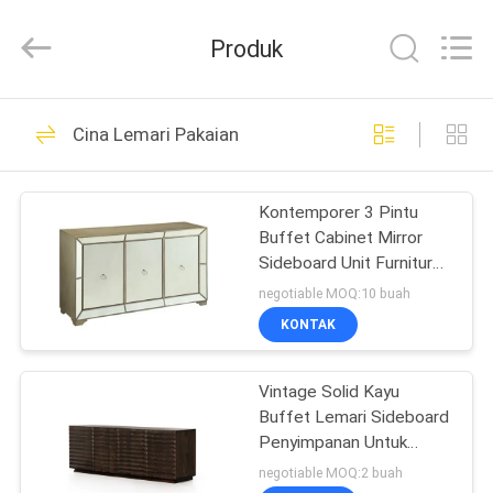
OE
HOME
Furniture
Produk
Co.,
Ltd..
All
Rights
RUMAH
Reserved.
61
Cina Lemari Pakaian
Furnitur Ruang
PRODUK
Tamu
Kontemporer 3 Pintu
Buffet Cabinet Mirror
VIDEO
Sideboard Unit Furnitur
Rumah
negotiable MOQ:10 buah
TAMPILAN
KONTAK
21
VR
Perabot Ruang
Vintage Solid Kayu
Buffet Lemari Sideboard
TENTANG
Makan
Penyimpanan Untuk
KITA
Makan
negotiable MOQ:2 buah