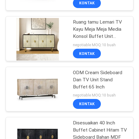
KONTAK
WISATA
Ruang tamu Lemari TV
PABRIK
49
Kayu Meja Meja Media
Konsol Buffet Unit
HUBUNGI
Make-up Vanity
Tampilan
negotiable MOQ:10 buah
KAMI
KONTAK
BERITA
ODM Cream Sideboard
Dan TV Unit Stand
Buffet 65 Inch
SEMUA
19
negotiable MOQ:10 buah
KASUS
Rumah Kapsul Luar
KONTAK
Angkasa
QUOTE
Disesuaikan 40 Inch
Buffet Cabinet Hitam TV
REQUEST
Sideboard Bahan MDF