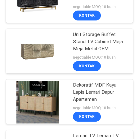
SUATU
negotiable MOQ:10 buah
KONTAK
27
SITEMAP
Unit Storage Buffet
Cermin rias
Stand TV Cabinet Meja
KEBIJAKAN
Meja Metal OEM
PRIVASI
negotiable MOQ:10 buah
KONTAK
Dekoratif MDF Kayu
24
Lapis Lemari Dapur
Apartemen
Hollywood Mirror
negotiable MOQ:10 buah
KONTAK
Lemari TV Lemari TV