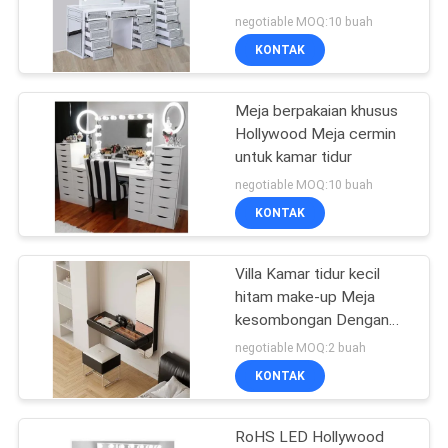
SUATU
negotiable MOQ:10 buah
KONTAK
27
SITEMAP
Meja berpakaian khusus
Cermin rias
Hollywood Meja cermin
KEBIJAKAN
untuk kamar tidur
PRIVASI
negotiable MOQ:10 buah
KONTAK
Villa Kamar tidur kecil
24
hitam make-up Meja
kesombongan Dengan
Hollywood Mirror
laci Dan lampu LED
negotiable MOQ:2 buah
KONTAK
RoHS LED Hollywood