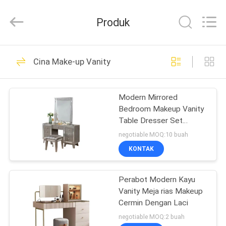
OE
HOME
Furniture
Produk
Co.,
Ltd..
All
Rights
RUMAH
Reserved.
61
Cina Make-up Vanity
Furnitur Ruang
PRODUK
Tamu
Modern Mirrored
Bedroom Makeup Vanity
VIDEO
Table Dresser Set
Dengan Bangku
negotiable MOQ:10 buah
TAMPILAN
KONTAK
21
VR
Perabot Ruang
Perabot Modern Kayu
Vanity Meja rias Makeup
TENTANG
Makan
Cermin Dengan Laci
KITA
negotiable MOQ:2 buah