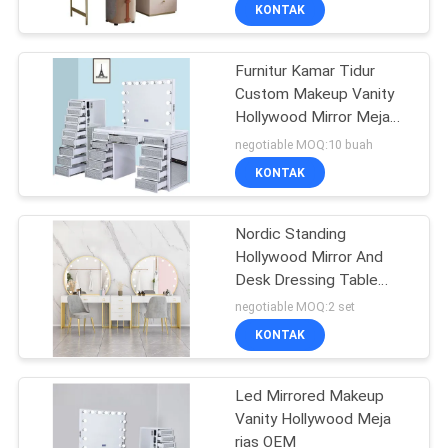
KONTAK
WISATA
Furnitur Kamar Tidur
PABRIK
49
Custom Makeup Vanity
Hollywood Mirror Meja
HUBUNGI
Make-up Vanity
rias
negotiable MOQ:10 buah
KAMI
KONTAK
BERITA
Nordic Standing
Hollywood Mirror And
Desk Dressing Table
SEMUA
19
Dengan Laci
negotiable MOQ:2 set
KASUS
Rumah Kapsul Luar
KONTAK
Angkasa
QUOTE
Led Mirrored Makeup
Vanity Hollywood Meja
REQUEST
rias OEM