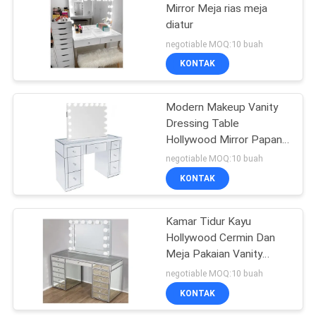
Mirror Meja rias meja
diatur
43
negotiable MOQ:10 buah
Set Furnitur Kamar
KONTAK
Tidur
Modern Makeup Vanity
Dressing Table
Hollywood Mirror Papan
MDF
negotiable MOQ:10 buah
KONTAK
23
Kamar Tidur Kayu
Lemari dapur
Hollywood Cermin Dan
Meja Pakaian Vanity
Dengan Lampu
negotiable MOQ:10 buah
KONTAK