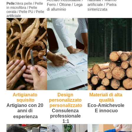
Pelle:
Vera pelle / Pelle 
Ferro / Ottone / Lega 
artificiale / Pietra 
in microfibra / Pelle 
di alluminio
sinterizzata
cerata / Pelle PU / Pelle 
artificiale
Artigianato 
Design 
Materiali di alta 
squisito
personalizzato 
qualità
Artigiano con 20 
personalizzato
Eco-
Amichevole
anni di 
Consulenza 
E innocuo
professionale 
esperienza
1:1