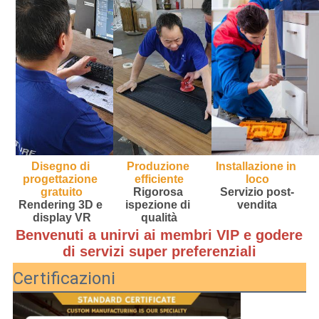
Disegno di 
Produzione 
Installazione in 
progettazione 
efficiente
loco
gratuito
Rigorosa 
Servizio post-
Rendering 3D e 
ispezione di 
vendita
display VR
qualità
Benvenuti a unirvi ai membri VIP e godere 
di servizi super preferenziali
Certificazioni