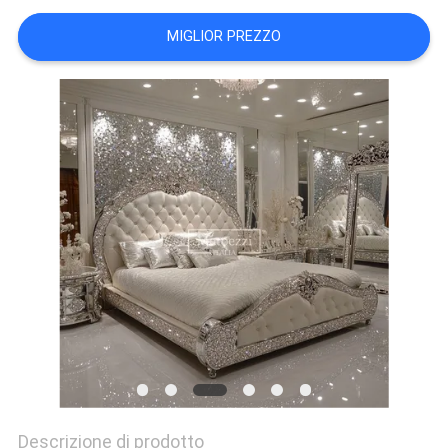
MIGLIOR PREZZO
FATORY
TOUR
CONTATTACI
NOTIZIE
TUTTI
I
CASI
RICHIEDERE
UN
Descrizione di prodotto