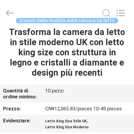
OE
HOME
Furniture
Co.,
Ltd..
Insiemi della mobilia della camera da letto
All
Rights
Trasforma la camera da letto
CASA
Reserved.
in stile moderno UK con letto
PRODOTTI
king size con struttura in
legno e cristalli a diamante e
VIDEO
design più recenti
MOSTRA
Quantità di
10 pezzi
ordine minimo:
VR
Prezzo:
CN¥12,065.83/pieces 10-49 pieces
CHI
Evidenziare:
,
Letto King Size Stile UK
SIAMO
Letto King Size Moderno