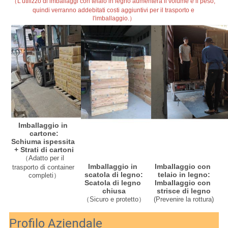
（L'utilizzo di imballaggi con telaio in legno aumenterà il volume e il peso, 
quindi verranno addebitati costi aggiuntivi per il trasporto e 
l'imballaggio.）
Imballaggio in 
cartone:
Schiuma ispessita 
+ Strati di cartoni
（Adatto per il 
Imballaggio con 
Imballaggio in 
trasporto di container 
telaio in legno:
scatola di legno:
completi）
Imballaggio con 
Scatola di legno 
strisce di legno
chiusa
(
Prevenire la rottura
)
（Sicuro e protetto）
Profilo Aziendale