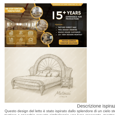
PREVENTIVO
MAPPA
DEL
SITO
NORME
SULLA
PRIVACY
Descrizione ispira
Questo design del letto è stato ispirato dallo splendore di un cielo stel
testiera a specchio arcuata simboleggia una luna crescente, mentre i 