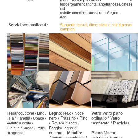
leggero/americano/italiano/francese/cinese/nor
est
asiatico/mediterraneo/crema/legno,
ecc.
Servizi personalizzati：
Supporta tessuti, dimensioni e colori personaliz
campioni
Legno:
Teak / Noce 
Vetro:
Vetro piano 
Tessuto:
Cotone / Lino / 
nero / Frassino / Pino 
ordinario / Vetro 
Tela / Flanella / Opaco / 
/ Rovere bianco / 
temperato / Plexiglas
Velluto a coste / 
Faggio/Legno di 
Ciniglia / Suede / Pelle 
gomma    
Metallo:
Pietra:
Marmo 
di agnello
Acciaio inossidabile / 
naturale / Marmo 