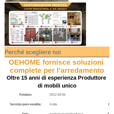
Perché scegliere noi
OEHOME fornisce soluzioni 
complete per l'arredamento
Oltre 15 anni di esperienza Produttore 
di mobili unico
Fondato:
2012.08.06
Ar
Servizio post-vendita:
A vita
Gara
Stile:
moderno/semplice/lusso
Ambi