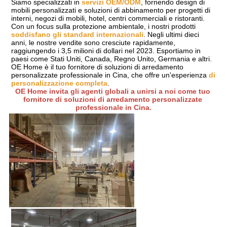
Siamo specializzati in 
servizi OEM/ODM
, fornendo design di 
mobili personalizzati e soluzioni di abbinamento per progetti di 
interni, negozi di mobili, hotel, centri commerciali e ristoranti. 
Con un focus sulla protezione ambientale, i nostri prodotti 
soddisfano gli standard internazionali
. Negli ultimi dieci 
anni, le nostre vendite sono cresciute rapidamente, 
raggiungendo i 3,5 milioni di dollari nel 2023. Esportiamo in 
paesi come Stati Uniti, Canada, Regno Unito, Germania e altri. 
OE Home è il tuo fornitore di soluzioni di arredamento 
personalizzate professionale in Cina, che offre un'esperienza 
di 
personalizzazione completa
.
OE Home invita gli agenti globali a unirsi a noi come tuo 
fornitore di soluzioni di arredamento personalizzate 
professionale in Cina.