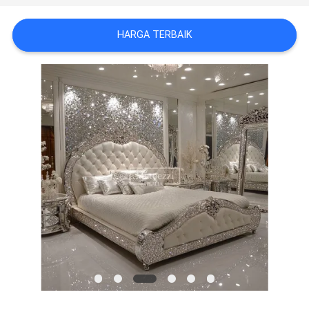
WISATA
HARGA TERBAIK
PABRIK
HUBUNGI
KAMI
BERITA
SEMUA
KASUS
QUOTE
REQUEST