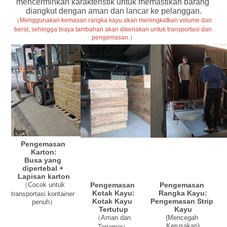
mencerminkan karakteristik untuk memastikan barang 
diangkut dengan aman dan lancar ke pelanggan.
（Menggunakan kemasan rangka kayu akan meningkatkan volume dan 
berat, sehingga biaya tambahan akan dikenakan untuk transportasi dan 
pengemasan.）
Pengemasan 
Karton:
Busa yang 
dipertebal + 
Lapisan karton
Pengemasan 
Pengemasan 
（Cocok untuk 
Rangka Kayu:
Kotak Kayu:
transportasi kontainer 
Pengemasan Strip 
Kotak Kayu 
penuh）
Kayu
Tertutup
(
Mencegah 
（Aman dan 
Kerusakan
)
Terjamin）