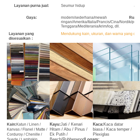
Layanan purna jual:
Seumur hidup
Jam
Gaya:
modern/sederhana/mewah
Ruang
ringan/Amerika/Italia/Prancis/Cina/Nordik/ped
Tenggara/Mediterania/krim/log, dll.
Layanan yang
Mendukung kain, ukuran, dan warna yang dise
disesuaikan：
Kayu:
Jati / Kenari 
Kaca:
Kaca datar 
Kain:
Katun / Linen / 
Hitam / Abu / Pinus / 
biasa / Kaca temper / 
Kanvas / Flanel / Matte / 
Ek Putih / 
Plexiglas
Corduroy / Chenille / 
Beech/Rubberwood
Logam:
Suede / Lambskin