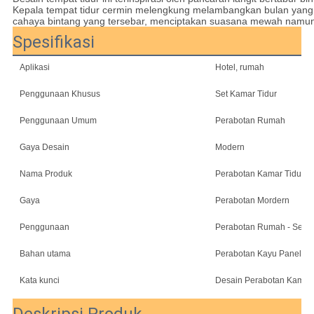
Kepala tempat tidur cermin melengkung melambangkan bulan yang t
cahaya bintang yang tersebar, menciptakan suasana mewah namun 
Spesifikasi
Aplikasi
Hotel, rumah
Penggunaan Khusus
Set Kamar Tidur
Penggunaan Umum
Perabotan Rumah
Gaya Desain
Modern
Nama Produk
Perabotan Kamar Tidur K
Gaya
Perabotan Mordern
Penggunaan
Perabotan Rumah - Set P
Bahan utama
Perabotan Kayu Panel
Kata kunci
Desain Perabotan Kamar 
Deskripsi Produk