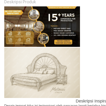
Deskripsi Produk
SUATU
SITEMAP
KEBIJAKAN
PRIVASI
Deskripsi Inspir
Desain tempat tidur ini terinspirasi oleh pancaran langit bertabur bi