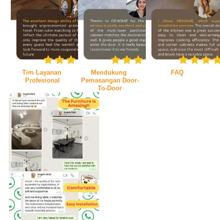
Tim Layanan 
Mendukung 
FAQ
Profesional
Pemasangan Door-
To-Door