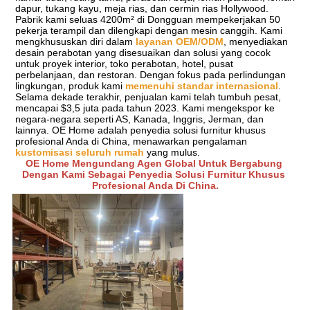
dapur, tukang kayu, meja rias, dan cermin rias Hollywood. 
Pabrik kami seluas 4200m² di Dongguan mempekerjakan 50 
pekerja terampil dan dilengkapi dengan mesin canggih. Kami 
mengkhususkan diri dalam 
layanan OEM/ODM
, menyediakan 
desain perabotan yang disesuaikan dan solusi yang cocok 
untuk proyek interior, toko perabotan, hotel, pusat 
perbelanjaan, dan restoran. Dengan fokus pada perlindungan 
lingkungan, produk kami 
memenuhi standar internasional
. 
Selama dekade terakhir, penjualan kami telah tumbuh pesat, 
mencapai $3,5 juta pada tahun 2023. Kami mengekspor ke 
negara-negara seperti AS, Kanada, Inggris, Jerman, dan 
lainnya. OE Home adalah penyedia solusi furnitur khusus 
profesional Anda di China, menawarkan pengalaman 
kustomisasi seluruh rumah
 yang mulus.
OE Home Mengundang Agen Global Untuk Bergabung 
Dengan Kami Sebagai Penyedia Solusi Furnitur Khusus 
Profesional Anda Di China.