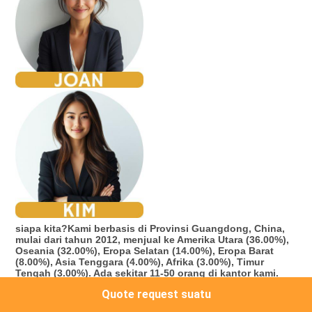
siapa kita?
Kami berbasis di Provinsi Guangdong, China, 
mulai dari tahun 2012, menjual ke Amerika Utara (36.00%), 
Oseania (32.00%), Eropa Selatan (14.00%), Eropa Barat 
(8.00%), Asia Tenggara (4.00%), Afrika (3.00%), Timur 
Tengah (3.00%). Ada sekitar 11-50 orang di kantor kami.
2. bagaimana kami dapat menjamin kualitas?
Quote request suatu
Selalu sampel pra-produksi sebelum produksi massal;