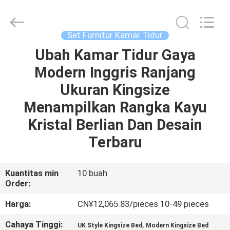
OE
HOME
Furniture
Co.,
Ltd..
Set Furnitur Kamar Tidur
All
Rights
Ubah Kamar Tidur Gaya
RUMAH
Reserved.
Modern Inggris Ranjang
PRODUK
Ukuran Kingsize
Menampilkan Rangka Kayu
VIDEO
Kristal Berlian Dan Desain
Terbaru
TAMPILAN
VR
Kuantitas min
10 buah
Order:
TENTANG
Harga:
CN¥12,065.83/pieces 10-49 pieces
KITA
Cahaya Tinggi:
,
UK Style Kingsize Bed
Modern Kingsize Bed