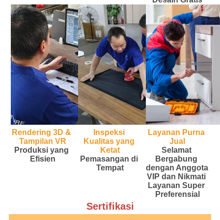
Rendering 3D & 
Inspeksi 
Layanan Purna 
Tampilan VR
Kualitas yang 
Jual
Produksi yang 
Ketat
Selamat 
Efisien
Pemasangan di 
Bergabung 
Tempat
dengan Anggota 
VIP dan Nikmati 
Layanan Super 
Preferensial
Sertifikasi