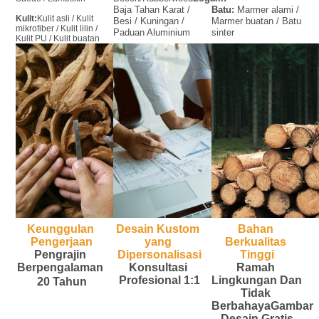
Baja Tahan Karat / 
Batu:
 Marmer alami / 
Kulit:
Kulit asli / Kulit 
Besi / Kuningan / 
Marmer buatan / Batu 
mikrofiber / Kulit lilin / 
Paduan Aluminium
sinter
Kulit PU / Kulit buatan
Keunggulan 
Desain Kustom 
Bahan 
Pengerjaan
yang 
Berkualitas 
Pengrajin 
Dipersonalisasi
Tinggi
Berpengalaman 
Konsultasi 
Ramah 
Profesional 1:1
Lingkungan
 Dan 
20 Tahun
Tidak 
Berbahaya
Gambar 
Desain Gratis