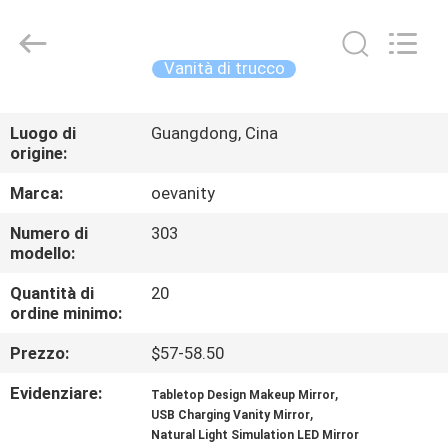
OE
HOME
Furniture
Co.,
Ltd..
Vanità di trucco
All
Rights
CASA
Reserved.
Luogo di
Guangdong, Cina
origine:
PRODOTTI
Marca:
oevanity
VIDEO
Numero di
303
modello:
MOSTRA
Quantità di
20
ordine minimo:
VR
Prezzo:
$57-58.50
CHI
Evidenziare:
,
Tabletop Design Makeup Mirror
,
USB Charging Vanity Mirror
SIAMO
Natural Light Simulation LED Mirror