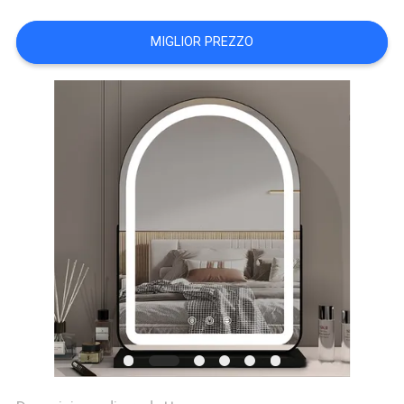
FATORY
MIGLIOR PREZZO
TOUR
CONTATTACI
NOTIZIE
TUTTI
I
CASI
RICHIEDERE
UN