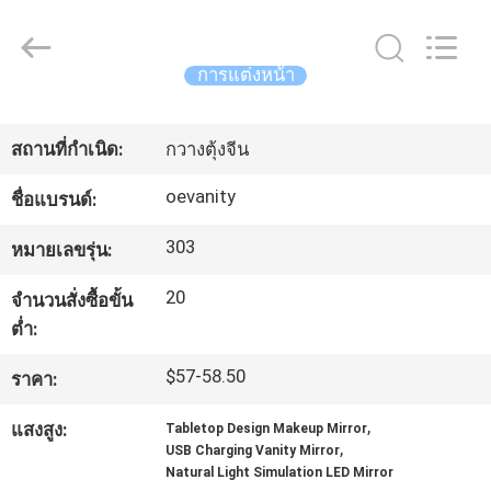
2026
Dongguan
OE
HOME
Furniture
การแต่งหน้า
Co.,
Ltd..
All
บ้าน
Rights
Reserved.
สถานที่กำเนิด:
กวางตุ้งจีน
oevanity
ผลิตภัณฑ์
ชื่อแบรนด์:
303
หมายเลขรุ่น:
วิดีโอ
20
จำนวนสั่งซื้อขั้น
ต่ำ:
แสดง
$57-58.50
ราคา:
VR
,
แสงสูง:
Tabletop Design Makeup Mirror
,
USB Charging Vanity Mirror
Natural Light Simulation LED Mirror