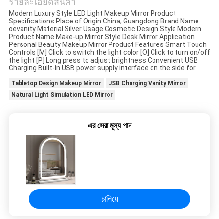
รายละเอียดสินค้า
Modern Luxury Style LED Light Makeup Mirror Product
ทุก
Specifications Place of Origin China, Guangdong Brand Name
oevanity Material Silver Usage Cosmetic Design Style Modern
Product Name Make-up Mirror Style Desk Mirror Application
กรณี
Personal Beauty Makeup Mirror Product Features Smart Touch
Controls [M] Click to switch the light color [O] Click to turn on/off
the light [P] Long press to adjust brightness Convenient USB
Charging Built-in USB power supply interface on the side for
ขอ
Tabletop Design Makeup Mirror
USB Charging Vanity Mirror
Natural Light Simulation LED Mirror
อ้าง
এর সেরা মূল্য পান
SITEMAP
นโยบาย
ความ
চালিয়ে
เป็น