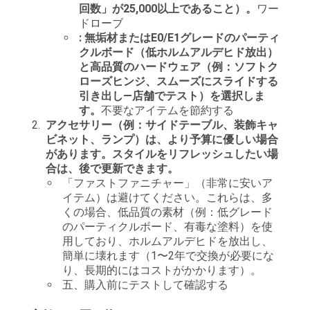
回数」が25,000以上であること）。
ワー
ドローブ
: 無垢材またはE0/E1グレードのパーティ
クルボード（低ホルムアルデヒド放出）
と高品質のハードウェア（例：ソフトク
ローズヒンジ、スムーズにスライドする
引き出し—店舗でテスト）を選択しま
す。
不要なアイテムを節約する
アクセサリー（例：サイドテーブル、装飾キャ
ビネット、ランプ）は、より予算に優しい場合
があります。スタイルをリフレッシュしたい場
合は、後で更新できます。
「ファストファニチャー」（非常に安いア
イテム）は避けてください。これらは、多
くの場合、低品質の素材（例：低グレード
のパーティクルボード、有毒な塗料）を使
用しており、ホルムアルデヒドを放出し、
簡単に壊れます（1〜2年で交換が必要にな
り、長期的にはコストがかかります）。
五、購入前にテストして確認する