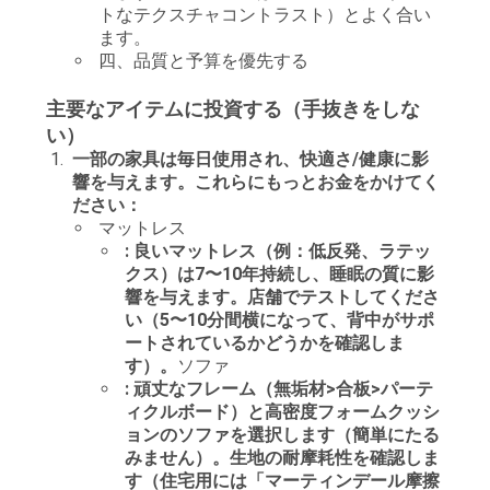
トなテクスチャコントラスト）とよく合い
ます。
四、品質と予算を優先する
主要なアイテムに投資する（手抜きをしな
い）
一部の家具は毎日使用され、快適さ/健康に影
響を与えます。これらにもっとお金をかけてく
ださい：
マットレス
: 良いマットレス（例：低反発、ラテッ
クス）は7〜10年持続し、睡眠の質に影
響を与えます。店舗でテストしてくださ
い（5〜10分間横になって、背中がサポ
ートされているかどうかを確認しま
す）。
ソファ
: 頑丈なフレーム（無垢材>合板>パーテ
ィクルボード）と高密度フォームクッシ
ョンのソファを選択します（簡単にたる
みません）。生地の耐摩耗性を確認しま
す（住宅用には「マーティンデール摩擦