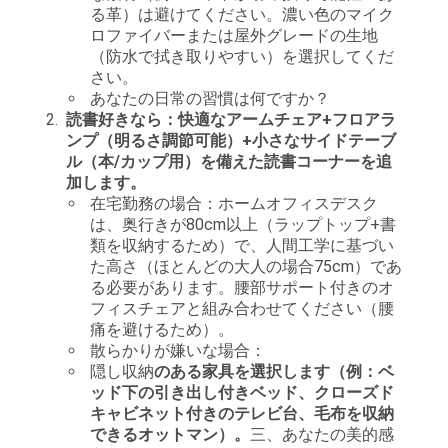
る革）は避けてください。濃い色のマイク
シ
ロファイバーまたは屋外グレードの生地
（防水で拭き取りやすい）を選択してくだ
ー
さい。
あなたの日常の習慣は何ですか？
ポ
読書好きなら：快適なアームチェア+フロアラ
ンプ（明るさ調節可能）+小さなサイドテーブ
リ
ル（本/カップ用）を備えた読書コーナーを追
加します。
シ
在宅勤務の場合：ホームオフィスデスク
ー
は、奥行きが80cm以上（ラップトップ+書
類を収納するため）で、人間工学に基づい
規
た高さ（ほとんどの大人の場合75cm）であ
る必要があります。腰部サポート付きのオ
約
フィスチェアと組み合わせてください（腰
痛を避けるため）。
散らかりが嫌いな場合：
隠し収納
のある家具を選択します（例：ベ
ッド下の引き出し付きベッド、クローズド
キャビネット付きのテレビ台、毛布を収納
できるオットマン）。
三、あなたの美的感