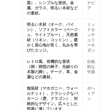
黒）、シンプルな形状。金
ナビ
属、ガラス、明るい木材など
ア
の素材。
明るい木材（オーク、パイ
ミッ
ン）、ソフトカラー（ベージ
ドセ
ュ、ライトブルー）、天然素
ンチ
材（リネン、コットン）。暖
ュリ
かく居心地が良く、丸みを帯
ーモ
びたエッジ。
ダン
レトロ風、有機的な形状
伝統
（例：卵型の椅子、先細りの
的な
木製の脚）。チーク、革、金
中国
属などの素材。
無垢材（マホガニー、ウォー
ボヘ
ルナット）、クラシックなパ
ミア
ターン（雲、ドラゴン）、対
ン
称的なデザイン。広々とした
部屋に適しています。