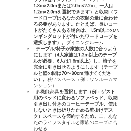
ニ
1.8m×2.0mまたは2.0m×2.2m、一人は
ュ
1.2m×2.0mを選択できます）と収納（ワ
ードローブはあなたの衣類の量に合わせ
ー
る必要があります。たとえば、長いコー
トがたくさんある場合は、1.5m以上のハ
ス
ンギングロッドが付いたワードローブを
選択します）。
ダイニングルーム
: テーブル/椅子が家族の人数に合うよう
にします（4人家族は1.2m以上のテーブ
す
ルが必要、6人は1.6m以上）し、椅子を
完全に引き出せるようにします（テーブ
べ
ルと壁の間は70〜80cm開けてくださ
て
い）。
狭いスペース（例：ワンルームマ
ンション）
の
:
多機能家具
を選択します（例：ゲスト
用のベッドに変わるソファベッド、収納
場
引き出し付きのコーヒーテーブル、使用
しないときは折りたためる壁掛けデス
合
ク）スペースを節約するため。
二、あな
たのライフスタイルと家族のニーズに合
わせる