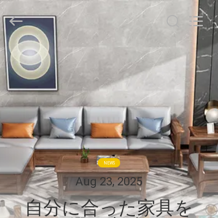
©
2024
-
2026
Dongguan
OE
HOME
ホ
Furniture
Co.,
Ltd..
ー
All
Rights
Reserved.
ム
製
品
NEWS
ビ
Aug 23, 2025
デ
自分に合った家具を