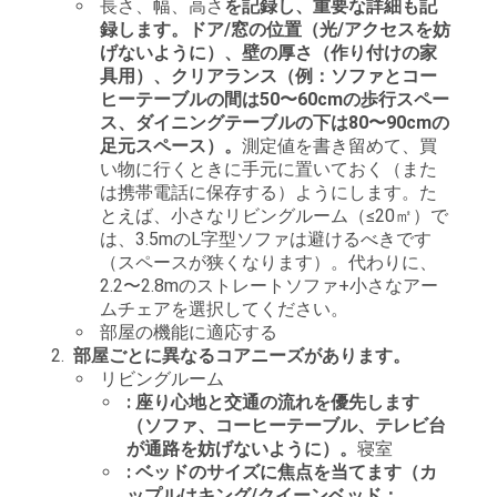
長さ、幅、高さ
を記録し、重要な詳細も記
録します。ドア/窓の位置（光/アクセスを妨
社
げないように）、壁の厚さ（作り付けの家
具用）、クリアランス（例：ソファとコー
案
ヒーテーブルの間は50〜60cmの歩行スペー
内
ス、ダイニングテーブルの下は80〜90cmの
足元スペース）。
測定値を書き留めて、買
い物に行くときに手元に置いておく（また
は携帯電話に保存する）ようにします。た
お
とえば、小さなリビングルーム（≤20㎡）で
は、3.5mのL字型ソファは避けるべきです
問
（スペースが狭くなります）。代わりに、
2.2〜2.8mのストレートソファ+小さなアー
い
ムチェアを選択してください。
合
部屋の機能に適応する
部屋ごとに異なるコアニーズがあります。
わ
リビングルーム
: 座り心地と交通の流れを優先します
せ
（ソファ、コーヒーテーブル、テレビ台
が通路を妨げないように）。
寝室
: ベッドのサイズに焦点を当てます（カ
ップルはキング/クイーンベッド：