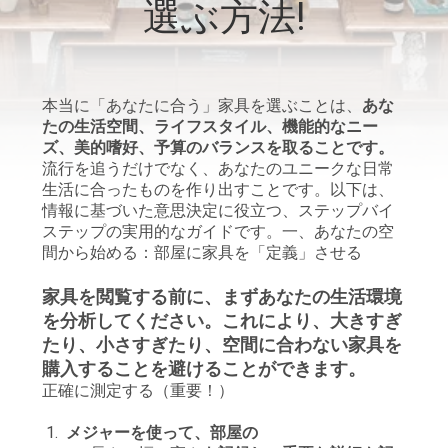
オ
選ぶ方法!
VR
シ
本当に「あなたに合う」家具を選ぶことは、
あな
たの生活空間、ライフスタイル、機能的なニー
ョ
ズ、美的嗜好、予算のバランスを取ることです。
流行を追うだけでなく、あなたのユニークな日常
ー
生活に合ったものを作り出すことです。
以下は、
情報に基づいた意思決定に役立つ、ステップバイ
ステップの実用的なガイドです。
一、あなたの空
企
間から始める：部屋に家具を「定義」させる
業
家具を閲覧する前に、まずあなたの生活環境
を分析してください。これにより、大きすぎ
情
たり、小さすぎたり、空間に合わない家具を
報
購入することを避けることができます。
正確に測定する（重要！）
メジャーを使って、部屋の
会