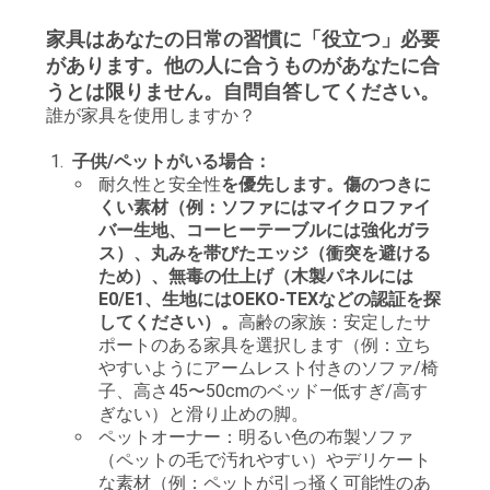
見
家具はあなたの日常の習慣に「役立つ」必要
積
があります。他の人に合うものがあなたに合
うとは限りません。自問自答してください。
依
誰が家具を使用しますか？
頼
子供/ペットがいる場合：
耐久性と安全性
を優先します。傷のつきに
くい素材（例：ソファにはマイクロファイ
地
バー生地、コーヒーテーブルには強化ガラ
ス）、丸みを帯びたエッジ（衝突を避ける
図
ため）、無毒の仕上げ（木製パネルには
E0/E1、生地にはOEKO-TEXなどの認証を探
してください）。
高齢の家族：安定したサ
プ
ポートのある家具を選択します（例：立ち
やすいようにアームレスト付きのソファ/椅
ラ
子、高さ45〜50cmのベッド—低すぎ/高す
ぎない）と滑り止めの脚。
イ
ペットオーナー：明るい色の布製ソファ
（ペットの毛で汚れやすい）やデリケート
バ
な素材（例：ペットが引っ掻く可能性のあ