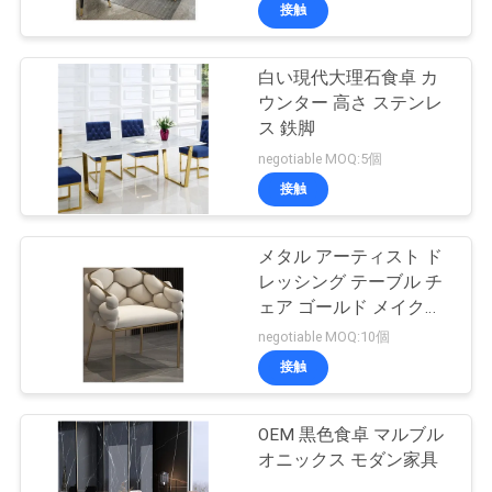
オ
接触
VR
白い現代大理石食卓 カ
49
ウンター 高さ ステンレ
シ
ス 鉄脚
ョ
構造の虚栄心
negotiable MOQ:5個
接触
ー
メタル アーティスト ド
企
レッシング テーブル チ
ェア ゴールド メイクア
業
19
ップ ブルー グレー ベル
negotiable MOQ:10個
ヴェット
情
宇宙カプセルハウ
接触
報
ス
OEM 黒色食卓 マルブル
オニックス モダン家具
会