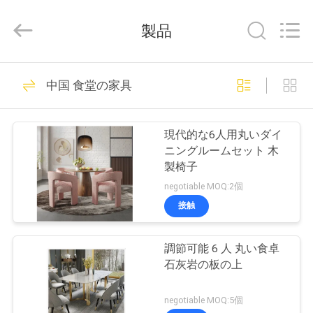
©
2024
-
製品
2026
Dongguan
OE
HOME
ホ
61
Furniture
Co.,
中国 食堂の家具
Ltd..
リビング 部屋 の 家
ー
All
Rights
Reserved.
ム
具
現代的な6人用丸いダイ
ニングルームセット 木
製椅子
製
negotiable MOQ:2個
品
接触
21
調節可能 6 人 丸い食卓
ビ
食堂の家具
石灰岩の板の上
デ
negotiable MOQ:5個