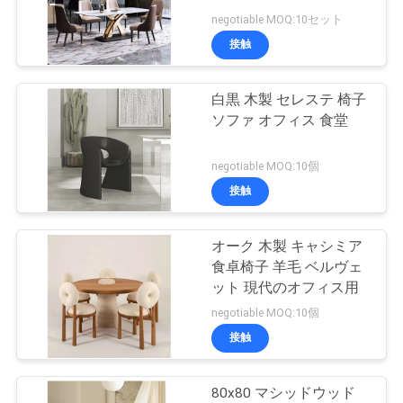
negotiable MOQ:10セット
社
接触
27
案
内
白黒 木製 セレステ 椅子
構造ミラー
ソファ オフィス 食堂
お
negotiable MOQ:10個
接触
問
い
オーク 木製 キャシミア
24
食卓椅子 羊毛 ベルヴェ
合
ット 現代のオフィス用
ハリウッド ミラー
わ
negotiable MOQ:10個
接触
せ
80x80 マシッドウッド