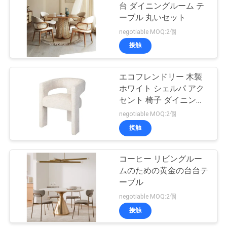
ニ
台 ダイニングルーム テ
ーブル 丸いセット
ュ
43
negotiable MOQ:2個
ー
接触
寝室の家具セット
ス
エコフレンドリー 木製
ホワイト シェルパ アク
す
セント 椅子 ダイニング
ルーム
negotiable MOQ:2個
べ
接触
23
て
キッチンキャビネ
の
コーヒー リビングルー
ムのための黄金の台台テ
ット
場
ーブル
negotiable MOQ:2個
合
接触