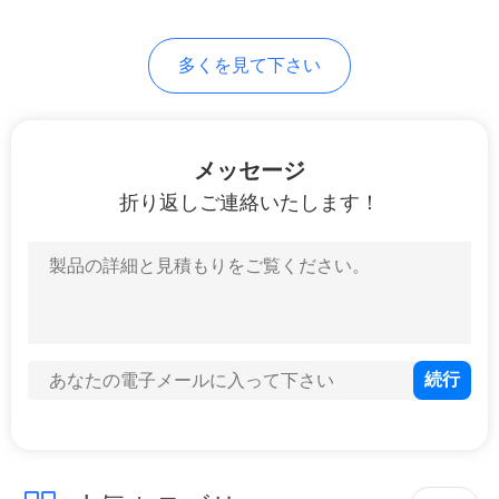
見
37
積
多くを見て下さい
ワードローブの戸
依
棚
頼
メッセージ
折り返しご連絡いたします！
地
図
20
浴室の虚栄心
プ
ラ
イ
バ