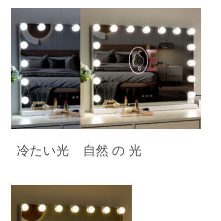
冷たい光
自然 の 光