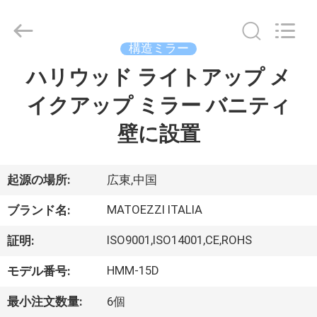
©
2024
-
2026
Dongguan
構造ミラー
OE
HOME
ハリウッド ライトアップ メ
ホ
Furniture
Co.,
Ltd..
イクアップ ミラー バニティ
ー
All
Rights
Reserved.
壁に設置
ム
製
起源の場所:
広東,中国
品
MATOEZZI ITALIA
ブランド名:
ISO9001,ISO14001,CE,ROHS
証明:
ビ
HMM-15D
モデル番号:
デ
最小注文数量:
6個