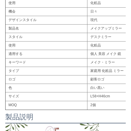
ニ
使用
化粧品
ュ
機会
日々
デザインスタイル
現代
ー
製品名
メイクアップミラー
ス
スタイル
デスクミラー
使用
化粧品
適用する
個人 美容 メイク 鏡
す
キーワード
メイク・ミラー
べ
タイプ
家庭用 化粧品 ミラー
て
ロゴ
顧客ロゴ
色
白い黒い
の
サイズ
L58×H46cm
場
MOQ
2個
合
製品説明