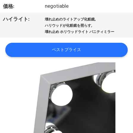
オ
negotiable
価格:
VR
,
ハイライト:
壊れ止めのライトアップ化粧鏡
,
ハリウッドが化粧鏡を照らす
シ
壊れ止め ホリウッドライト バニティミラー
ョ
ベストプライス
ー
企
業
情
報
会