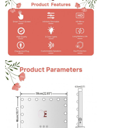
シ
ー
ポ
リ
シ
ー
規
約