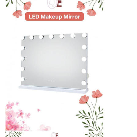
見
積
依
頼
地
図
プ
ラ
イ
バ