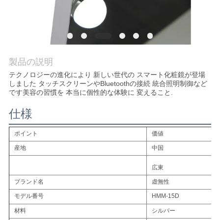
社
案
内
製品の説明
テクノロジーの進化により 新しい世代の スマート化粧鏡が登場
しました タッチスクリーンやBluetoothの接続 統合照明制御など
お
です美容の習慣を 本当に個性的な体験に 変えること.
問
仕様
い
ポイント
価値
合
産地
中国
わ
広東
ブランド名
虚無性
せ
モデル番号
HMM-15D
材料
シルバー