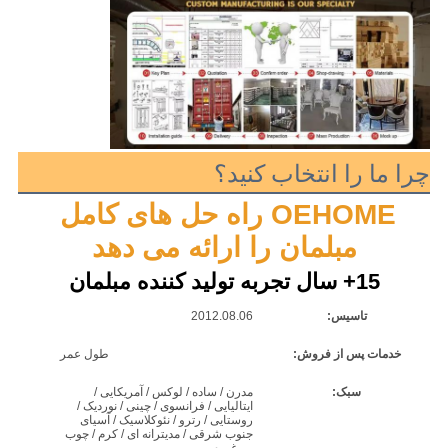
چرا ما را انتخاب کنید؟
OEHOME راه حل های کامل 
مبلمان را ارائه می دهد
15+ سال تجربه تولید کننده مبلمان
تاسیس:
2012.08.06
من
خدمات پس از فروش:
طول عمر
ت
سبک:
مدرن / ساده / لوکس / آمریکایی /
ایتالیایی / فرانسوی / چینی / نوردیک /
روستایی / رترو / نئوکلاسیک / آسیای
جنوب شرقی / مدیترانه ای / کرم / چوب