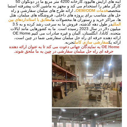
آینه های آرایش هالیوود.کارخانه 4200 متر مربع ما در دونگوان 50 
کارگر ماهر را استخدام می کند و مجهز به ماشین آلات پیشرفته استما 
متخصص
خدمات OEM/ODM
، ارائه طرح های مبلمان سفارشی و راه 
حل های متناسب برای پروژه های داخلی، فروشگاه های مبلمان، هتل 
ها، مراکز خرید و رستوران ها.محصولات ما
مطابق با استانداردهای بین 
المللی
در طول دهه گذشته، فروش ما به سرعت رشد کرده و به 3.5 
میلیون دلار در سال 2023 رسیده است. ما به کشورهایی مانند ایالات 
متحده، کانادا، انگلستان، آلمان و غیره صادرات می کنیم.OE Home 
ارائه دهنده حرفه ای راه حل مبلمان سفارشی شما در چین است، 
ارائه یک
سفارشی سازی کامل
تجربه.
OE Home به نمایندگان جهانی دعوت می کند تا به عنوان ارائه دهنده 
حرفه ای راه حل مبلمان سفارشی در چین به ما ملحق شوند.