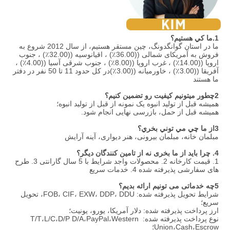
1.
ما کي هستيم؟
ما در استان گوانگدونگ، چین مستقر هستیم، از سال 2012 شروع به 
فروش به آمریکای شمالی ((36.00٪) ، اقیانوسیه ((32.00٪) ، جنوب 
اروپا ((14.00٪) ، غرب اروپا ((8.00٪) ، جنوب شرقی آسیا ((4.00٪) ، 
آفریقا ((3.00٪) ، خاورمیانه ((3.00٪)در کل حدود 11 تا 50 نفر در دفتر 
ما هستند
2چطور ميتونيم کيفيت رو تضمين کنيم؟
همیشه قبل از تولید انبوه یک نمونه از قبل از تولید انبوه؛
همیشه قبل از حمل، بازرسی نهایی انجام شود.
3از ما چي مي توني بخري؟
مبلمان خانه، مبلمان بیرونی، هنر دیواری، آینه آرایش
4. چرا باید از ما بخری نه از تامین کنندگان دیگر؟
1. قیمت کارخانه 2. محصولات واجد شرایط با 5 سال گارانتی 3. طرح 
های سفارشی پذیرفته شده 4. خدمات سریع
5چه خدماتی می تونیم ارائه بدیم؟
شرایط تحویل پذیرفته شده: FOB، CIF، EXW، DDP، DDU، تحویل 
سریع؛
ارز پرداخت پذیرفته شده: دلار آمریکا، یورو، یونیت؛
نوع پرداخت پذیرفته شده: T/T،L/C،D/P D/A،PayPal،Western 
Union،Cash،Escrow؛