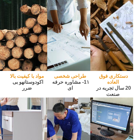
دستکاری فوق 
طراحی شخصی
مواد با کیفیت بالا
العاده
1۱- مشاوره حرفه 
اکو
دوستانه
و بی 
20 سال تجربه در 
ای
ضرر
صنعت