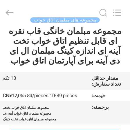
OE
HOME
Furniture
Co.,
Ltd..
مجموعه های مبلمان اتاق خواب
All
Rights
مجموعه مبلمان خانگی قاب نقره
خانه
Reserved.
ای قابل تنظیم اتاق خواب تخت
محصولات
آینه ای اندازه کینگ مبلمان ال ای
دی آینه برای آپارتمان اتاق خواب
فیلم
های
مقدار حداقل
10 تکه
تعداد سفارش:
نمایش
قیمت:
CN¥12,065.83/pieces 10-49 pieces
VR
برجسته:
,
مجموعه مبلمان اتاق خواب تخت
,
مجموعه مبلمان اتاق خواب آینه ای
مجموعه مبلمان اتاق خواب تخت کینگ
دربارهی