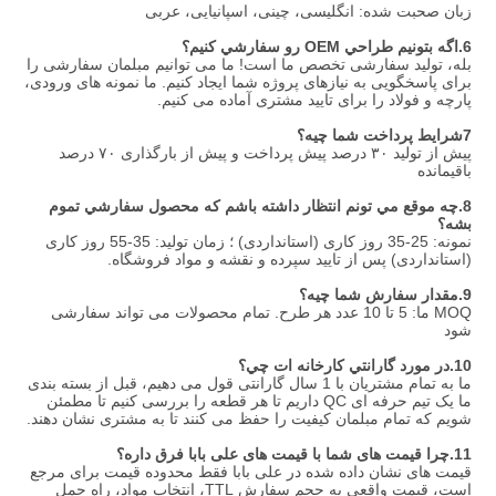
زبان صحبت شده: انگلیسی، چینی، اسپانیایی، عربی
6.
اگه بتونيم طراحي OEM رو سفارشي کنيم؟
بله، تولید سفارشی تخصص ما است! ما می توانیم مبلمان سفارشی را 
برای پاسخگویی به نیازهای پروژه شما ایجاد کنیم. ما نمونه های ورودی، 
پارچه و فولاد را برای تایید مشتری آماده می کنیم.
7شرایط پرداخت شما چيه؟
پیش از تولید ۳۰ درصد پیش پرداخت و پیش از بارگذاری ۷۰ درصد 
باقیمانده
8.
چه موقع مي تونم انتظار داشته باشم که محصول سفارشي تموم 
بشه؟
نمونه: 25-35 روز کاری (استانداردی) ؛ زمان تولید: 35-55 روز کاری 
(استانداردی) پس از تایید سپرده و نقشه و مواد فروشگاه.
9.
مقدار سفارش شما چيه؟
MOQ ما: 5 تا 10 عدد هر طرح. تمام محصولات می تواند سفارشی 
شود
10.
در مورد گارانتي کارخانه ات چي؟
ما به تمام مشتریان با 1 سال گارانتی قول می دهیم، قبل از بسته بندی 
ما یک تیم حرفه ای QC داریم تا هر قطعه را بررسی کنیم تا مطمئن 
شویم که تمام مبلمان کیفیت را حفظ می کنند تا به مشتری نشان دهند.
11.
چرا قیمت های شما با قیمت های علی بابا فرق داره؟
قیمت های نشان داده شده در علی بابا فقط محدوده قیمت برای مرجع 
است، قیمت واقعی به حجم سفارش TTL، انتخاب مواد، راه حمل 