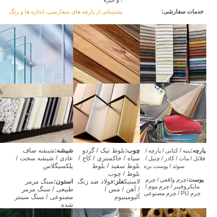
، و غیره
خدمات سفارشی:
پشتیبانی از پارچه های سفارشی، اندازه ها و رنگ ها
چوب:
بلوط تیک / گردو 
شیشه:
شیشه صاف 
پارچه:
پنبه / کتانی / پارچه / 
سیاه / خاکستری / کاج / 
عادی / شیشه سخت / 
فلانل / مات / کادر / چنیل / 
بلوط سفید / بلوط 
پلکسیگلاس
سوئد / پوست بره
بلوط / چوب 
پوست:
چرم واقعی / چرم 
لاستیک
فلز:
فولاد ضد زنگ 
استون:
سنگ مرمر 
مایکروفیبر / چرم موم / 
/ آهن / مس / 
طبیعی / سنگ مرمر 
چرم PU / چرم مصنوعی
آلیومینیوم
مصنوعی / سنگ سینتر 
شده