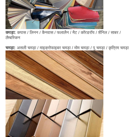
कपड़ा:
कपास / लिनन / कैनवास / फलालैन / मैट / कॉरडरॉय / शेंनिल / साबर /
लैम्बस्किन
चमड़ा:
असली चमड़ा / माइक्रोफाइबर चमड़ा / मोम चमड़ा / पु चमड़ा / कृत्रिम चमड़ा