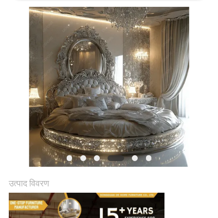
में
फैक्टरी
यात्रा
हमसे
संपर्क
करें
समाचार
उत्पाद विवरण
सभी
मामलों