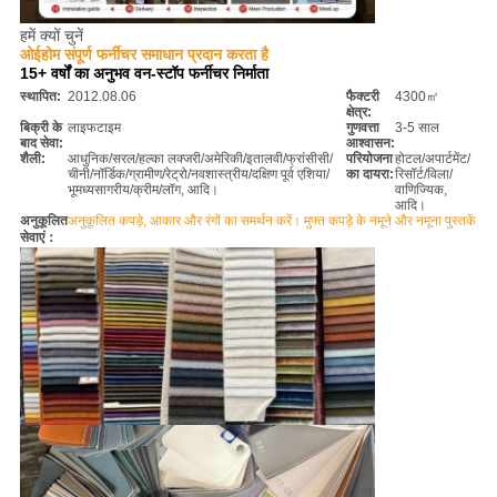
हमें क्यों चुनें
ओईहोम संपूर्ण फर्नीचर समाधान प्रदान करता है
15+ वर्षों का अनुभव वन-स्टॉप फर्नीचर निर्माता
स्थापित:
2012.08.06
फैक्टरी
4300㎡
क्षेत्र:
बिक्री के
लाइफटाइम
गुणवत्ता
3-5 साल
बाद सेवा:
आश्वासन:
शैली:
आधुनिक/सरल/हल्का लक्जरी/अमेरिकी/इतालवी/फ्रांसीसी/
परियोजना
होटल/अपार्टमेंट/
चीनी/नॉर्डिक/ग्रामीण/रेट्रो/नवशास्त्रीय/दक्षिण पूर्व एशिया/
का दायरा:
रिसॉर्ट/विला/
भूमध्यसागरीय/क्रीम/लॉग, आदि।
वाणिज्यिक,
आदि।
अनुकूलित
अनुकूलित कपड़े, आकार और रंगों का समर्थन करें। मुफ्त कपड़े के नमूने और नमूना पुस्तकें
सेवाएं：