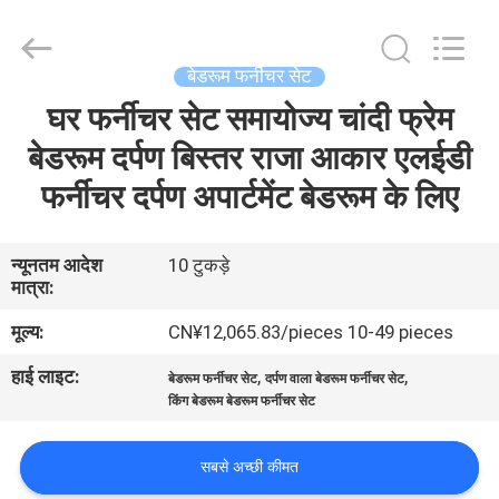
OE
HOME
Furniture
Co.,
Ltd..
बेडरूम फर्नीचर सेट
All
Rights
घर फर्नीचर सेट समायोज्य चांदी फ्रेम
होम
Reserved.
बेडरूम दर्पण बिस्तर राजा आकार एलईडी
उत्पाद
फर्नीचर दर्पण अपार्टमेंट बेडरूम के लिए
वीडियो
न्यूनतम आदेश
10 टुकड़े
मात्रा:
वीआर
मूल्य:
CN¥12,065.83/pieces 10-49 pieces
दिखाएँ
हाई लाइट:
,
,
बेडरूम फर्नीचर सेट
दर्पण वाला बेडरूम फर्नीचर सेट
किंग बेडरूम बेडरूम फर्नीचर सेट
हमारे
सबसे अच्छी कीमत
बारे