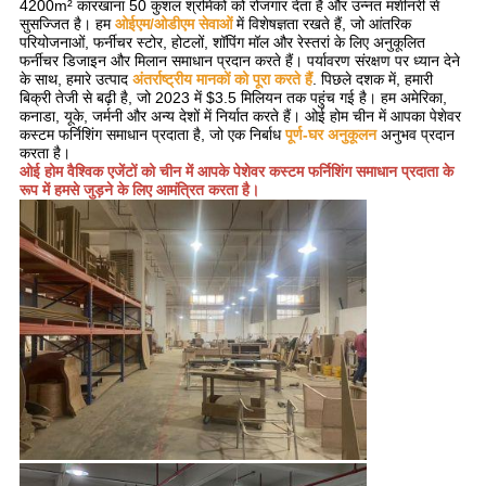
4200m² कारखाना 50 कुशल श्रमिकों को रोजगार देता है और उन्नत मशीनरी से
सुसज्जित है। हम
ओईएम/ओडीएम सेवाओं
में विशेषज्ञता रखते हैं, जो आंतरिक
परियोजनाओं, फर्नीचर स्टोर, होटलों, शॉपिंग मॉल और रेस्तरां के लिए अनुकूलित
फर्नीचर डिजाइन और मिलान समाधान प्रदान करते हैं। पर्यावरण संरक्षण पर ध्यान देने
के साथ, हमारे उत्पाद
अंतर्राष्ट्रीय मानकों को पूरा करते हैं
. पिछले दशक में, हमारी
बिक्री तेजी से बढ़ी है, जो 2023 में $3.5 मिलियन तक पहुंच गई है। हम अमेरिका,
कनाडा, यूके, जर्मनी और अन्य देशों में निर्यात करते हैं। ओई होम चीन में आपका पेशेवर
कस्टम फर्निशिंग समाधान प्रदाता है, जो एक निर्बाध
पूर्ण-घर अनुकूलन
अनुभव प्रदान
करता है।
ओई होम वैश्विक एजेंटों को चीन में आपके पेशेवर कस्टम फर्निशिंग समाधान प्रदाता के
रूप में हमसे जुड़ने के लिए आमंत्रित करता है।