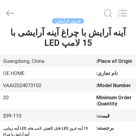
OE
HOME
Furniture
Co.,
Ltd..
غرور آرایش
All
Rights
آینه آرایش با چراغ آینه آرایشی با
خانه
Reserved.
15 لامپ LED
محصولات
Guangdong, China
Place of Origin:
فیلم
نام تجاری:
OE.HOME
های
VAAI2024073102
Model Number:
20
Minimum Order
نمایش
Quantity:
VR
قیمت:
$99-110
برجسته:
,
,
دربارهی
15 آینه غرور LED قابل کاهش
لامپ های LED آینه زیبایی
آینه آرایش با چراغ