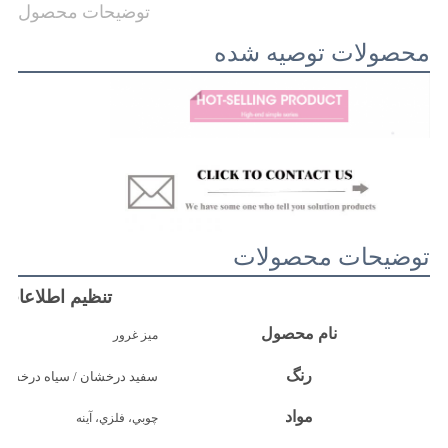
توضیحات محصول
درخواست
محصولات توصیه شده
نقل
قول
نقشه
سایت
سیاست
توضیحات محصولات
حفظ
تنظیم اطلاعات
حریم
نام محصول
میز غرور
خصوصی
رنگ
سفید درخشان / سیاه درخشان
مواد
چوبي، فلزي، آينه