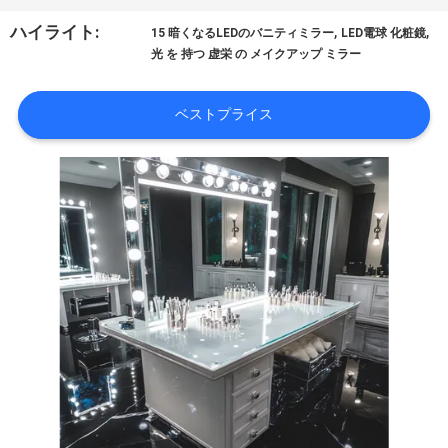
オ
,
,
ハイライト:
15 暗くなるLEDのバニティミラー
LED電球 化粧鏡
光 を 持つ 虚栄 の メイクアップ ミラー
VR
シ
ベストプライス
ョ
ー
企
業
情
報
会