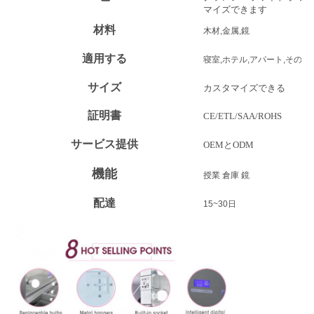
ニ
マイズできます
ュ
材料
木材,金属,鏡
ー
適用する
寝室,ホテル,アパート,その他
ス
サイズ
カスタマイズできる
証明書
CE/ETL/SAA/ROHS
す
サービス提供
OEMとODM
べ
機能
授業 倉庫 鏡
て
配達
15~30日
の
場
合