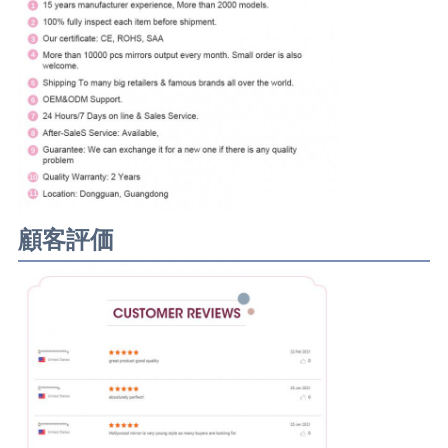
わたしたち を 選ぶ の は なぜ です
か