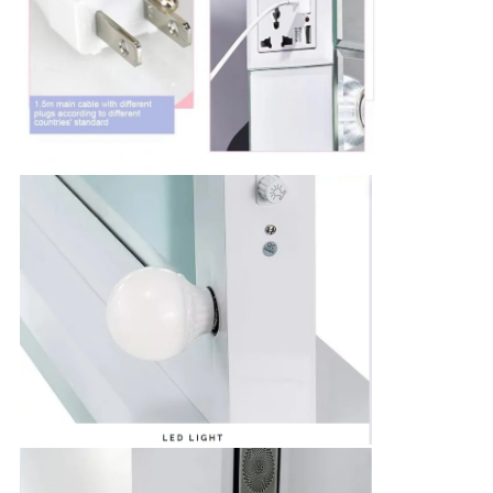
シ
ー
ポ
リ
シ
ー
規
約