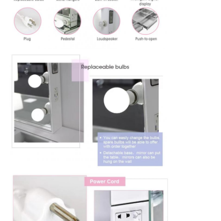
見
積
依
頼
地
図
プ
ラ
イ
バ