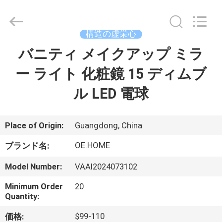
©
2024
-
2026
Dongguan
構造の虚栄心
OE
HOME
バニティ メイクアップ ミラ
ホ
Furniture
Co.,
Ltd..
ー ライト 化粧鏡 15 ディムブ
ー
All
Rights
Reserved.
ル LED 電球
ム
製
Place of Origin:
Guangdong, China
品
OE.HOME
ブランド名:
Model Number:
VAAI2024073102
ビ
Minimum Order
20
Quantity:
デ
$99-110
価格: