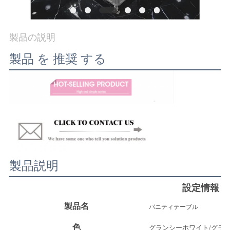
社
案
製品の説明
内
製品 を 推奨 する
お
問
い
合
製品説明
わ
設定情報
せ
製品名
バニティテーブル
色
グランシーホワイト/グラン