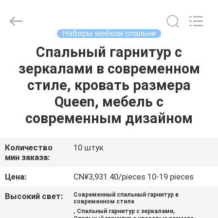
OE
HOME
Furniture
Co.,
Ltd..
Наборы мебели спальни
All
Rights
Спальный гарнитур с
ГЛАВНАЯ
Reserved.
зеркалами в современном
СТРАНИЦА
стиле, кровать размера
ПРОДУКЦИЯ
Queen, мебель с
современным дизайном
РОЛИКИ
Количество
10 штук
мин заказа:
VR
-
Цена:
CN¥3,931.40/pieces 10-19 pieces
ШОУ
Высокий свет:
Современный спальный гарнитур в
современном стиле
,
,
Спальный гарнитур с зеркалами