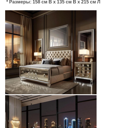
* Размеры: 158 см В х 135 см В х 215 см Л