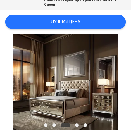
Спальный гарнитур с кроватью размера
О
Queen
КОМПАНИИ
ЛУЧШАЯ ЦЕНА
НАША
ФАБРИКА
КОНТАКТНЫЕ
ДАННЫЕ
НОВОСТИ
ВСЕ
СЛУЧАИ