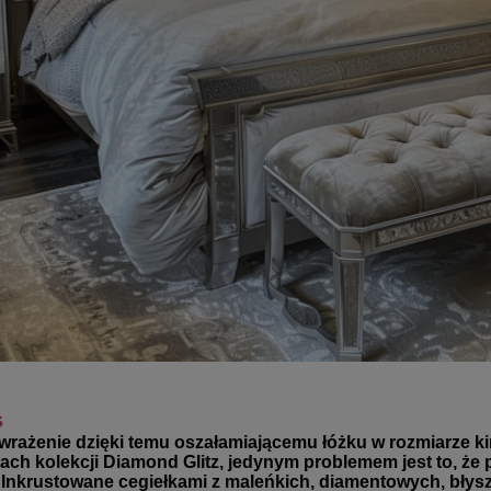
s
wrażenie dzięki temu oszałamiającemu łóżku w rozmiarze king
iach kolekcji Diamond Glitz, jedynym problemem jest to, że p
 Inkrustowane cegiełkami z maleńkich, diamentowych, błyszc