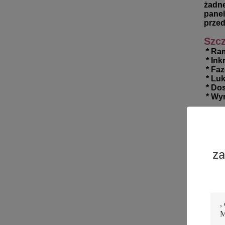
żadne
panel
przed
Szcz
* Ra
 * I
 * F
 * L
 * D
 * Wy
za