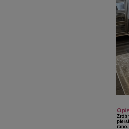
Opi
Zrób 
piers
rano.