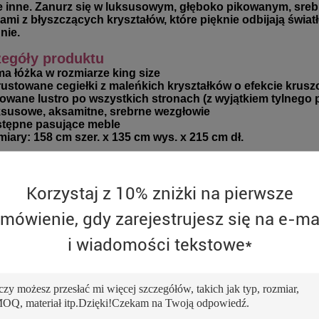
 inne. Zanurz się w luksusowym, głęboko pikowanym, sre
ami z błyszczących kryształów, które pięknie odbijają światł
nie.
egóły produktu
ma łóżka w rozmiarze king size
nkrustowane cegiełki z maleńkich kryształków o efekcie kru
azowane lustro po wszystkich stronach (z wyjątkiem tylnego 
uksusowe, aksamitne, srebrne wezgłowie
ostępne pasujące meble
miary: 158 cm szer. x 135 cm wys. x 215 cm dł.
Korzystaj z 10% zniżki na pierwsze
mówienie, gdy zarejestrujesz się na e-ma
i wiadomości tekstowe*