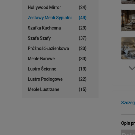
Hollywood Mirror
(24)
Zestawy Mebli Sypialni
(43)
Szafka Kuchenna
(23)
Szafa Szafy
(37)
Próżność Łazienkowa
(20)
Meble Barowe
(30)
Lustro Ścienne
(13)
Lustro Podłogowe
(22)
Meble Lustrzane
(15)
Szczeg
Opis p