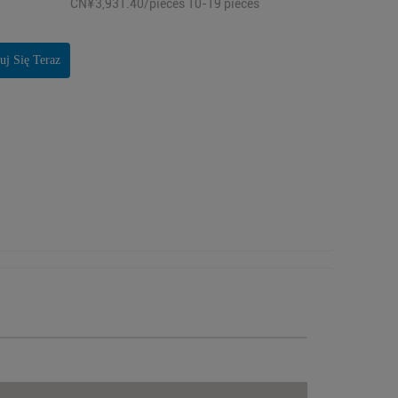
CN¥3,931.40/pieces 10-19 pieces
uj Się Teraz