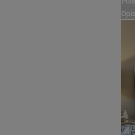
Pol
Opi