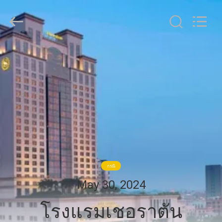
2026
Dongguan
OE
HOME
Furniture
Co.,
Ltd..
All
บ้าน
Rights
Reserved.
ผลิตภัณฑ์
วิดีโอ
แสดง
กรณี
May 30, 2024
VR
โรงแรมเชอราตัน