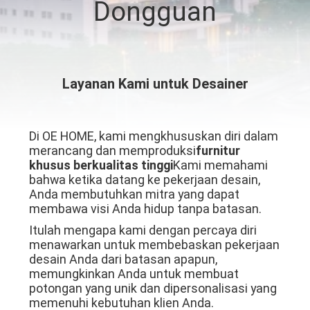
Dongguan
WISATA
PABRIK
Layanan Kami untuk Desainer
HUBUNGI
KAMI
Di OE HOME, kami mengkhususkan diri dalam
merancang dan memproduksi
furnitur
BERITA
khusus berkualitas tinggi
Kami memahami
bahwa ketika datang ke pekerjaan desain,
Anda membutuhkan mitra yang dapat
SEMUA
membawa visi Anda hidup tanpa batasan.
Itulah mengapa kami dengan percaya diri
KASUS
menawarkan untuk membebaskan pekerjaan
desain Anda dari batasan apapun,
memungkinkan Anda untuk membuat
QUOTE
potongan yang unik dan dipersonalisasi yang
REQUEST
memenuhi kebutuhan klien Anda.