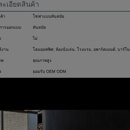
ะเอียดสินค้า
นค้า
โซฟาแบบทันสมัย
์การออกแบบ
ทันสมัย
ม
ไม่
ช้งาน
โฮมออฟฟิศ, ห้องนั่งเล่น, โรงแรม, อพาร์ตเมนต์, บาร์ในบ้
าพ
คุณภาพสูง
ร
ยอมรับ OEM ODM