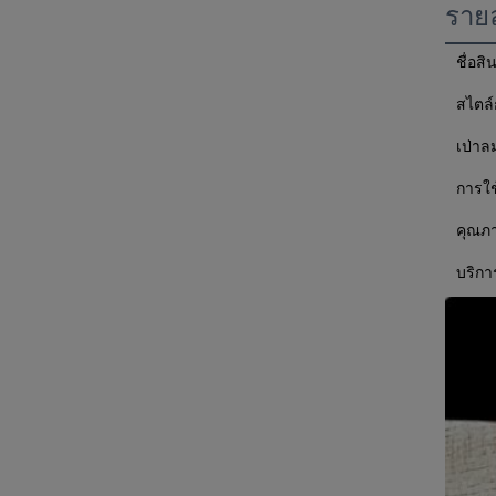
รายล
ชื่อสิ
สไตล
เป่าล
การใ
คุณภ
บริกา