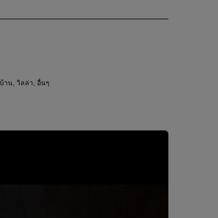
าน, วิลล่า, อื่นๆ