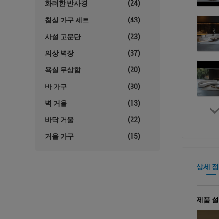
화려한 반사경
(24)
침실 가구 세트
(43)
사설 고문단
(23)
의상 벽장
(37)
욕실 무상함
(20)
바 가구
(30)
벽 거울
(13)
바닥 거울
(22)
거울 가구
(15)
상세 
제품 