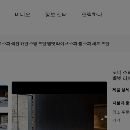
품
비디오
정보 센터
연락하다
 소파 섹션 하얀 주방 모던 벨벳 라이브 소파 룸 소파 세트 모던
코너 소
벨벳 라
제품 상
지불과 운
최소 주문
가격: