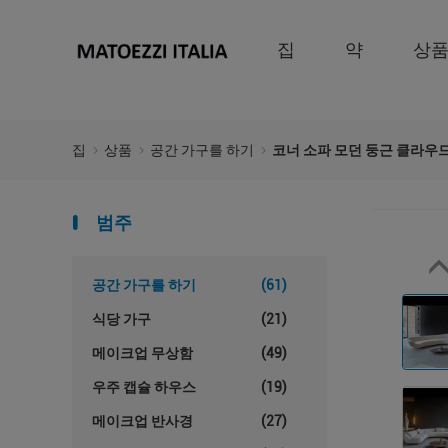
집
약
상
집
상품
공간 가구를 하기
코너 소파 모던 둥근 클라우드
범주
공간 가구를 하기
(61)
식당 가구
(21)
메이크업 무상함
(49)
우주 캡슐 하우스
(19)
메이크업 반사경
(27)