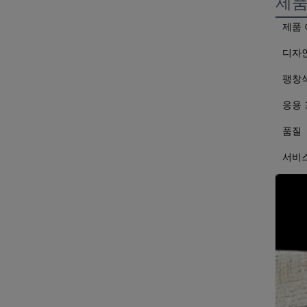
제품
제품 
디자
팽창
응용
품질
서비