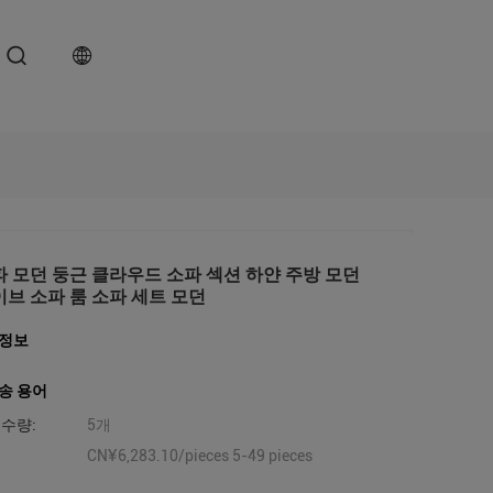
파 모던 둥근 클라우드 소파 섹션 하얀 주방 모던
이브 소파 룸 소파 세트 모던
세정보
송 용어
 수량:
5개
CN¥6,283.10/pieces 5-49 pieces