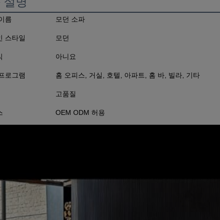
 설명
이름
모던 소파
인 스타일
모던
식
아니요
 프로그램
홈 오피스, 거실, 호텔, 아파트, 홈 바, 빌라, 기타
고품질
스
OEM ODM 허용