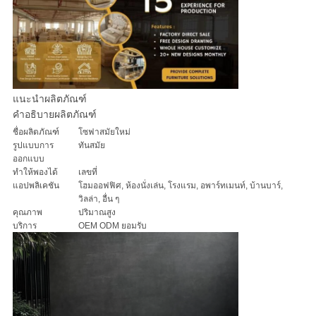
ทุก
กรณี
แนะนำผลิตภัณฑ์
ขอ
คำอธิบายผลิตภัณฑ์
ชื่อผลิตภัณฑ์
โซฟาสมัยใหม่
อ้าง
รูปแบบการ
ทันสมัย
ออกแบบ
ทำให้พองได้
เลขที่
แอปพลิเคชัน
โฮมออฟฟิศ, ห้องนั่งเล่น, โรงแรม, อพาร์ทเมนท์, บ้านบาร์,
แผนผัง
วิลล่า, อื่น ๆ
คุณภาพ
ปริมาณสูง
บริการ
OEM ODM ยอมรับ
เว็บไซต์
นโยบาย