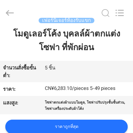
2026
Dongguan
OE
HOME
Furniture
เฟอร์นิเจอร์ห้องรับแขก
Co.,
Ltd..
All
โมดูเลอร์โค้ง บุคลล์ผ้าตกแต่ง
บ้าน
Rights
Reserved.
โซฟา ที่พักผ่อน
ผลิตภัณฑ์
จำนวนสั่งซื้อขั้น
5 ชิ้น
ต่ำ:
วิดีโอ
CN¥6,283.10/pieces 5-49 pieces
ราคา:
แสดง
,
,
แสงสูง:
โซฟาตกแต่งผ้าแบบโมดูล
โซฟาปรับปรุงชั้นชั้นส่วน
โซฟาเครื่องประดับผ้าโค้ง
VR
ราคาถูกที่สุด