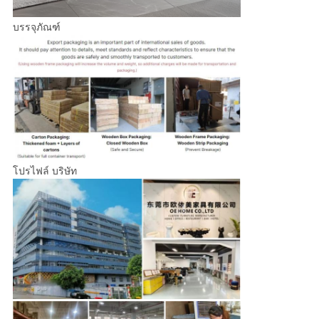
บรรจุภัณฑ์
โปรไฟล์ บริษัท