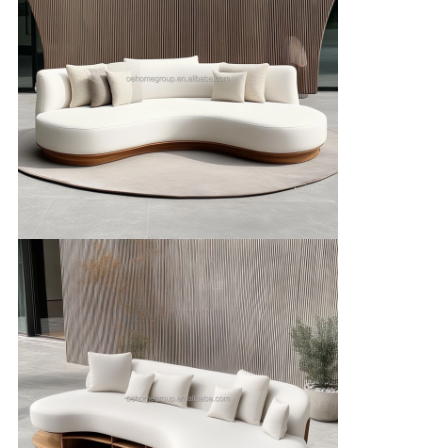
見
積
依
頼
地
図
プ
ラ
イ
バ