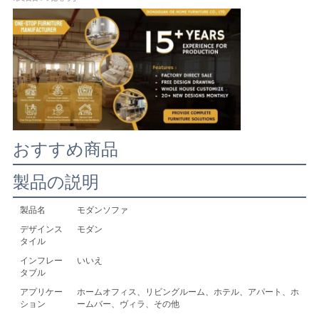
社
案
内
お
おすすめ商品
問
製品の説明
い
製品名
モダンソファ
合
デザインス
モダン
わ
タイル
インフレー
いいえ
せ
タブル
アプリケー
ホームオフィス、リビングルーム、ホテル、アパート、ホ
ション
ームバー、ヴィラ、その他