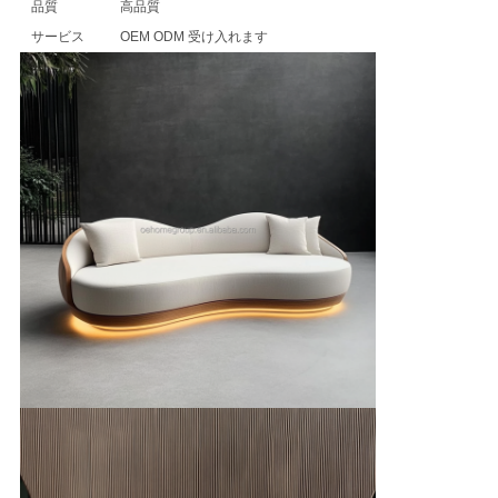
ニ
品質
高品質
サービス
OEM ODM 受け入れます
ュ
ー
ス
す
べ
て
の
場
合