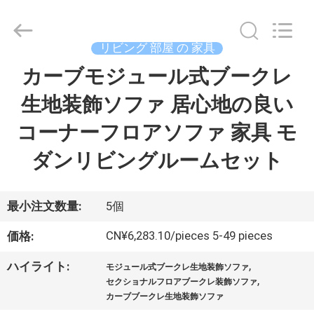
©
2024
-
2026
Dongguan
リビング 部屋 の 家具
OE
HOME
カーブモジュール式ブークレ
ホ
Furniture
Co.,
Ltd..
生地装飾ソファ 居心地の良い
ー
All
Rights
Reserved.
コーナーフロアソファ 家具 モ
ム
ダンリビングルームセット
製
品
最小注文数量:
5個
CN¥6,283.10/pieces 5-49 pieces
価格:
ビ
,
ハイライト:
モジュール式ブークレ生地装飾ソファ
,
デ
セクショナルフロアブークレ装飾ソファ
カーブブークレ生地装飾ソファ