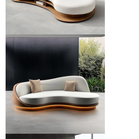
シ
ー
ポ
リ
シ
ー
規
約