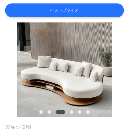
オ
ベストプライス
VR
シ
ョ
ー
企
業
情
報
会
製品の説明