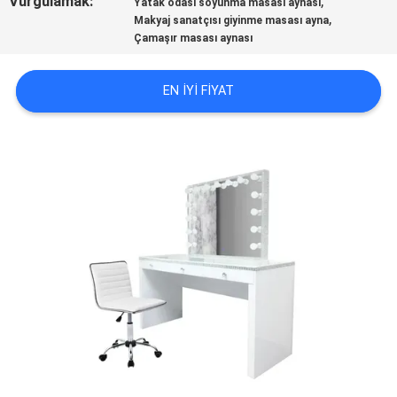
Vurgulamak:
,
Yatak odası soyunma masası aynası
,
Makyaj sanatçısı giyinme masası ayna
FABRIKA
Çamaşır masası aynası
TURU
EN IYI FIYAT
BIZE
ULAŞIN
HABERLER
TÜM
SERVIS
TALEPLERI
TEKLIF