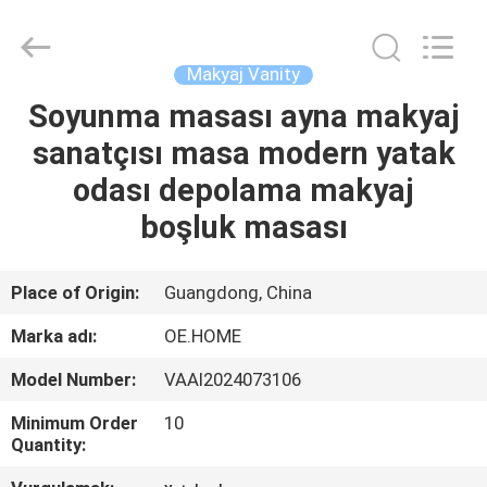
OE
HOME
Furniture
Co.,
Ltd..
Makyaj Vanity
All
Rights
Soyunma masası ayna makyaj
ANA
Reserved.
sanatçısı masa modern yatak
SAYFA
odası depolama makyaj
ÜRÜNLER
boşluk masası
VİDEOLAR
Place of Origin:
Guangdong, China
Marka adı:
OE.HOME
VR
Model Number:
VAAI2024073106
GÖSTERISI
Minimum Order
10
Quantity:
HAKKIMIZDA