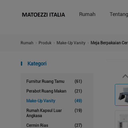
Rumah
Tentan
Rumah
Produk
Make-Up Vanity
Meja Berpakaian Cer
Kategori
Furnitur Ruang Tamu
(61)
Perabot Ruang Makan
(21)
Make-Up Vanity
(49)
Rumah Kapsul Luar
(19)
Angkasa
Cermin Rias
(27)