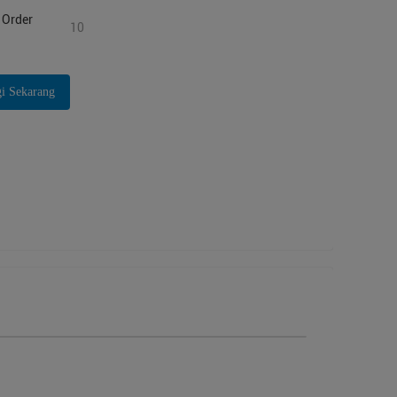
Order
10
i Sekarang