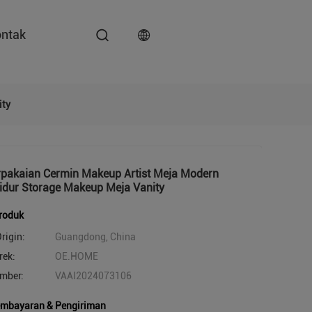
ntak
ity
rpakaian Cermin Makeup Artist Meja Modern
idur Storage Makeup Meja Vanity
produk
rigin:
Guangdong, China
ek:
OE.HOME
mber:
VAAI2024073106
embayaran & Pengiriman