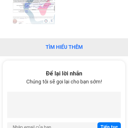
VỀ
CHÚNG
TÔI
THAM
TÌM HIỂU THÊM
QUAN
NHÀ
MÁY
Để lại lời nhắn
Chúng tôi sẽ gọi lại cho bạn sớm!
LIÊN
HỆ
CHÚNG
TÔI