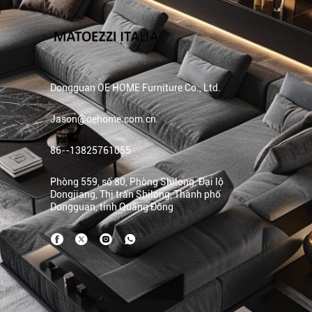
Dongguan OE HOME Furniture Co., Ltd.
Jason@oehome.com.cn
86--13825761055
Phòng 559, số 80, Phòng Shilong, Đại lộ
Dongjiang, Thị trấn Shilong, Thành phố
Dongguan, tỉnh Quảng Đông