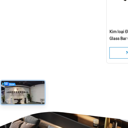
Kim loại Đ
Glass Bar
ăn
N