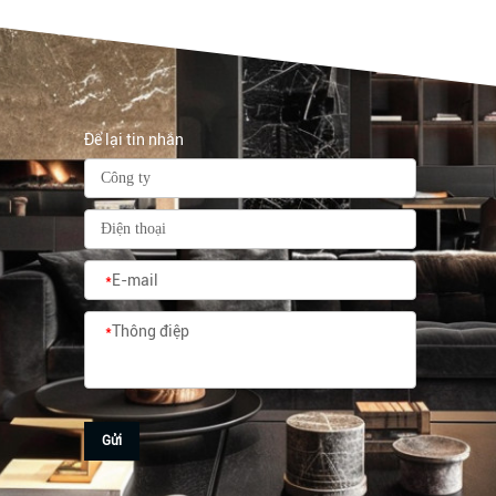
Để lại tin nhắn
*
E-mail
*
Thông điệp
Gửi