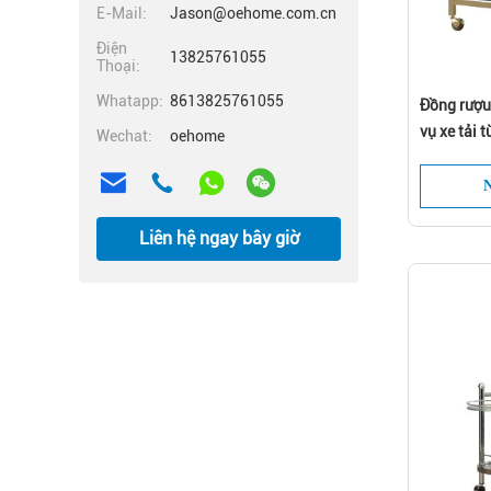
E-Mail:
Jason@oehome.com.cn
Điện
13825761055
Thoại:
Whatapp:
8613825761055
Đồng rượu
Tậ
vụ xe tải 
Wechat:
oehome
N
Liên hệ ngay bây giờ