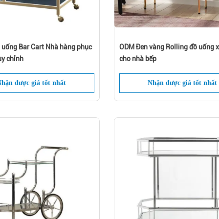
 uống Bar Cart Nhà hàng phục
ODM Đen vàng Rolling đồ uống x
n hưởng 10% giảm giá đặt hàng đầu tiên 
tùy chỉnh
cho nhà bếp
đăng ký nhận email và tin nhắn*
hận được giá tốt nhất
Nhận được giá tốt nhất
Nộp