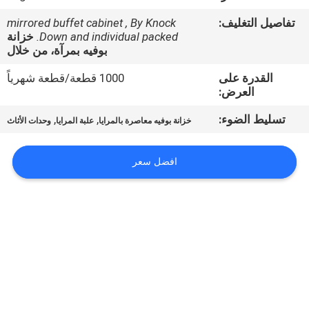
حول
تفاصيل التغليف:
mirrored buffet cabinet , By Knock
بنا
Down and individual packed.
خزانة
بوفيه بمرآة، من خلال
جولة
القدرة على
1000 قطعة/قطعة شهرياً
العرض:
في
تسليط الضوء:
,
,
المعمل
خزانة بوفيه معاصرة بالمرايا
علبة المرايا
وحدات الأثاث
افضل سعر
اتصل
بنا
أخبار
جميع
القضايا