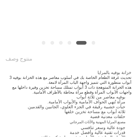
طلب
اقتباس
خريطة
الموقع
منتوج وصف
خزانة بوفيه بالمرايا
سياسة
تحديث غرفة الطعام الخاصة بك في أسلوب معاصر مع هذه الخزانة بوفيه 3
أبواب متطورة التي تتميز واجهة الباب المرآة لامعة.
الخصوصية
هذه الخزانة المتوهجة ذات 3 أبواب تمتلك مساحة تخزين وفيرة داخلها مع
واجهات الأبواب المرآة وقطع مرآة محاطة بالأطراف الأمامية.
بوفيه معاصر من ثلاثة أبواب
مرآة تُنهي الحواف الأمامية والأبواب الأمامية.
حبات خشبية رقيقة في الجزء العلوي، الجانبين والقدمين.
ثلاثة أبواب مع مساحة تخزين خلفها
حلقات معدنية فضية
مصنع المرايا المهنية والأثاث المرجاني
جودة عالية وسعر تنافسي
قدرات تقنية عالية وأفضل خدمة