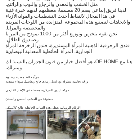
مثل الخشب والمعدن والزجاج والبوب والراتنج.
لدينا فريق إبداعي يضم 20 مصمما، معظمهم لديهم خبرة غنية
في هذا المجال لالتقاط أحدث التشطيبات والمواد،الأزياء
والاتجاهات لتصنيع هذه المجموعة المتزايدة من اللوحات الفريدة
والمخصصة والمرايا.
نحن نقوم بتخزين وتوزيع أكثر من 1000 نموذج من المرايا
وصندوق الظلال.
فندق الزخرفية الذهبية المرآة المستديرة، فندق الزخرفة المرآة
الجدارية، المرآة الحائطية المعدنية البيضاوية
هنا مع OE HOME، هو أفضل خيار من فنون الجدران بالنسبة لك
ومنزلك.
مرآة حائط معدنية بيضاوية
ورقة نحاسية مطرقة مع غسل رمادي فاتح وتفاصيل سوداء متقدمة
حركة اليدين المركزية منفصلة عن الإطار الخارجي
مصنوعة من الخشب المبيض والمعدن
الأرقام الرومانية تعطي هذه الساعة الحائطية طابع كلاسيكي