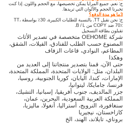
ج: نعم. جميع المرايا يمكن تخصيصها، مع الحجم واللون. إذا كنت
تخبرنا الحجم والألوان التي تريدها.
3ما هو مدة الدفع؟
ج: نحن نقبل TT. بالنسبة للطلبات الكبيرة، 30٪ بواسطة TT،
70٪ ضد COPY من B / L.
تقبلون بطاقة التسجيل
شركة OEHOME متخصصة في تصدير الأثاث
المصنوع حسب الطلب للفنادق، الفيلات، الشقق،
المطاعم، النوادي، قاعات الزفاف
وهكذا
حتى الآن، قمنا بتصدير منتجاتنا إلى العديد من
البلدان، مثل: الولايات المتحدة، المملكة المتحدة،
الإمارات، كندا، اليابان، كوريا الجنوبية، روسيا،
فرنسا، جامايكا، ليتوانيا،
جزر المالديف، جنوب أفريقيا، إسبانيا، التشيك،
المملكة العربية السعودية، البحرين، عمان،
سنغافورة، النرويج، أستراليا، أنغولا، ماليزيا،
كازاخستان، نيجيريا
بروناي، تايلاند، الهند، الخ