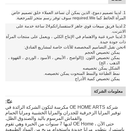
1. لدينا تصميم دموع، الذين يمكن أن تساعد العملاء خلق تصميم خاص
المرآة الحائط كما required.We سوف توفر رسم متجر للمرجعية.
2.
لدينا فريق مبيعات قوي جاهز لاستفساراتكم
24 ساعة خدمة على
الانترنت.
3.
لدينا خبرة غنية والاهتمام في الإنتاج الكلي ، ويعمل على منتجات المرآة
ذات جودة جيدة.
4نحن نقبل التصاميم المخصصة للأثاث خاصة لمشاريع الفنادق:
يمكن تخصيص الحجم
يمكن تخصيص اللون. ((الواضح ، الأبيض ، الأسود ، الوردي ، القهوة ،
الذهب ، الخ)
الشكل يمكن تخصيصه
نمط الطباعة والنمط المنحوت يمكن تخصيصه.
يمكن تخصيص كمية الأدراج
معلومات الشركة
عنّا:
شركة OE HOME ARTS مكرسة لتكون الشركة الرائدة في
توفير المرايا الزخرفية للجدران والمرايا الخشبية ومرايا الحمام
والقماش المرسوم باليد والصندوق الظل.
حتى الآن ، OE Home لديها 7 سنوات من الخبرة وهي تقوم
باستمرار بتطوير مرايا جديدة واستخدام مزيج من المواد الطبيعية