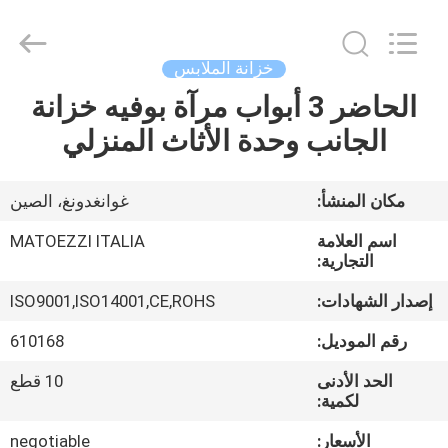
OE
HOME
Furniture
Co.,
Ltd..
خزانة الملابس
All
Rights
الحاضر 3 أبواب مرآة بوفيه خزانة
منزل
Reserved.
الجانب وحدة الأثاث المنزلي
المنتجات
مكان المنشأ:
غوانغدونغ، الصين
أشرطة
اسم العلامة
MATOEZZI ITALIA
فيديو
التجارية:
إصدار الشهادات:
ISO9001,ISO14001,CE,ROHS
عرض
رقم الموديل:
610168
الواقع
الحد الأدنى
10 قطع
الافتراضي
لكمية:
الأسعار:
negotiable