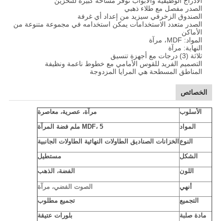
الأدراج الوظيفية والأبواب توفر مساحة كبيرة للتخزين
الصدر مفصل مع طلاء ذهبي
الصندوق الزخرفي سيزيد من إعداد أي غرفة
الصدر متعدد الاستخدامات يمكن استخدامه في مجموعة متنوعة من
الأماكن
المواد: MDF، مرآة
النهاية: مرآة
ثلاثة (3) درجات مع أجهزة تنسيق
التصميم الفريد للقوس الأمامي مع خطوط ناعمة ونظيفة
المناطق المسطحة هي المرايا المزدوجة
الخصائص
الأسلوب
مرآة، عصرية، معاصرة
المواد
MDF، 5 ملم فضة المرآة
النوع
الخزانات الصناديق الطاولات النهائية الطاولات الجانبية
الشكل
مستطيل
اللون
الفضة، الذهب
الصوت الفضي، مرآة
أنهي
التجميع
تجميع مطلوب
مادة صلبة
بلورات عتيقة