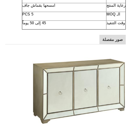
رعاية المنتج
امسحها بقماش جاف
الـ MOQ
5 PCS
وقت التنفيذ
45 إلى 50 يوماً
صور مفصلة