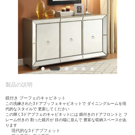
社
案
内
お
問
い
製品の説明
合
鏡付き ブーフェのキャビネット
わ
この洗練された3ドアブッフェキャビネットで ダイニングルームを現
代的なスタイルで 更新してください
せ
この輝く3ドアブフェのキャビネットには 鏡付きのドアフロントと フ
レーム付きの 割った鏡片が 目の端に並んで 豊富な収納スペースがあ
ります
現代的な3ドアブフェット