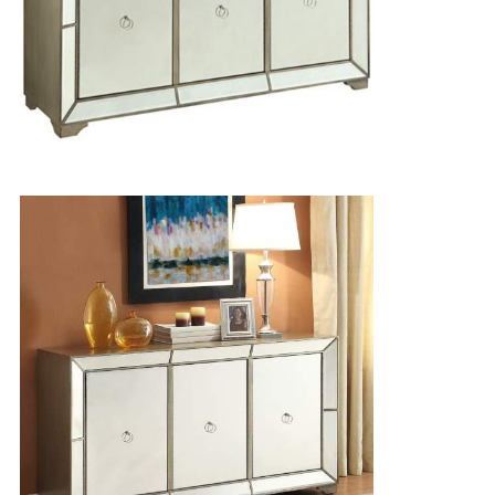
シ
ー
ポ
リ
シ
ー
規
約