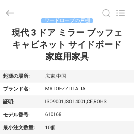
©
2024
-
2026
Dongguan
ワードローブの戸棚
OE
HOME
現代 3 ドア ミラー ブッフェ
ホ
Furniture
Co.,
Ltd..
キャビネット サイドボード
ー
All
Rights
Reserved.
家庭用家具
ム
製
起源の場所:
広東,中国
品
MATOEZZI ITALIA
ブランド名:
ISO9001,ISO14001,CE,ROHS
証明:
ビ
610168
モデル番号:
デ
最小注文数量:
10個