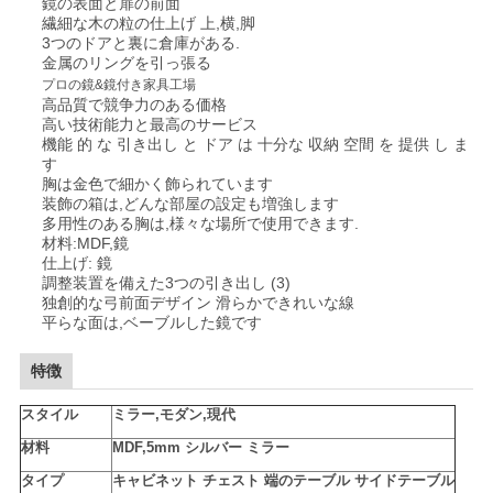
ニ
鏡の表面と扉の前面
繊細な木の粒の仕上げ 上,横,脚
ュ
3つのドアと裏に倉庫がある.
金属のリングを引っ張る
プロの鏡&鏡付き家具工場
ー
高品質で競争力のある価格
高い技術能力と最高のサービス
ス
機能 的 な 引き出し と ドア は 十分な 収納 空間 を 提供 し ま
す
胸は金色で細かく飾られています
装飾の箱は,どんな部屋の設定も増強します
す
多用性のある胸は,様々な場所で使用できます.
材料:MDF,鏡
べ
仕上げ: 鏡
調整装置を備えた3つの引き出し (3)
て
独創的な弓前面デザイン 滑らかできれいな線
平らな面は,ベーブルした鏡です
の
特徴
場
スタイル
ミラー,モダン,現代
合
材料
MDF,5mm シルバー ミラー
タイプ
キャビネット チェスト 端のテーブル サイドテーブル