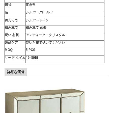
見
形状
直角形
積
色
シルバー,ゴールド
シルバートーン
終わって
依
組み立て
組み立て 必要
頼
硬い 材料
アンティーク・クリスタル
製品ケア
乾いた布で拭いてください
MOQ
5 PCS
地
リード タイム
45~50日
図
詳細な画像
プ
ラ
イ
バ