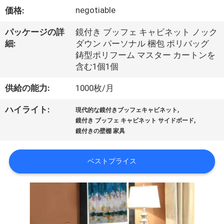
オ
negotiable
価格:
VR
パッケージの詳
鏡付き ブッフェ キャビネット ノック
細:
ダウン パーソナル 梱包 ポリバッグ
シ
鋳型ポリフーム マスター カートンを
含む1個1個
ョ
供給の能力:
1000枚/月
ー
,
ハイライト:
現代的な鏡付きブッフェキャビネット
,
鏡付き ブッフェ キャビネット サイドボード
企
鏡付きの壁棚 家具
業
ベストプライス
情
報
会