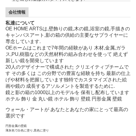
会社情報
私達について
OE HOME ARTSは,壁飾りの鏡,木の鏡,浴室の鏡,手描きの
キャンバスアート,影の箱の供給の主要なサプライヤーに
専念しています.
OEホームはこれまで7年間の経験があり 木材,金属,ガラ
ス,PU,樹脂などの天然材料の組み合わせを使って 絶えず
新しい鏡を開発しています
20人のデザイナーで構成された クリエイティブチームで
す その多くは この分野での豊富な経験を持ち 最新の仕上
げや材料を把握しています独特でカスタマイズされた絵
画や鏡の 成長するアソルメントを製造するために.
鏡と影の箱の1000以上のモデルを 保有し配布しています
ホテル 飾り 金 丸い鏡 ホテル 飾り 壁鏡 円形金属 壁鏡
ウォール・アートが あなたとあなたの家にとって最高の
選択です
円形金属の壁鏡
薄灰色で白色に塗り,黒色に塗り