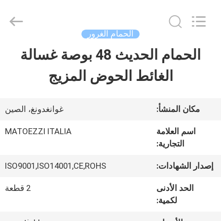
Dongguan
OE
HOME
Furniture
الحمام الغرور
Co.,
Ltd..
الحمام الحديث 48 بوصة غسالة
منزل
All
Rights
Reserved.
الغائط الحوض المزيج
المنتجات
مكان المنشأ:
غوانغدونغ، الصين
أشرطة
اسم العلامة
MATOEZZI ITALIA
التجارية:
فيديو
إصدار الشهادات:
ISO9001,ISO14001,CE,ROHS
عرض
الحد الأدنى
2 قطعة
لكمية:
الواقع