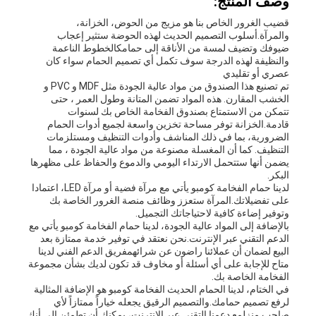
وصف المنتج:
الخصوصية
قضيب الغرور الخاص بنا هو مزيج من الحوض، الخزانة،
والمرآة.أسلوب التصميم الحديث لهذه الحوضة ستثير إعجاب
ضيوفك وتضيف لمسة من الأناقة إلى حمامكالخطوط الناعمة
والنظيفة لهذه الدرجة سوف تكمل أي تصميم الحمام سواء كان
عصري أو تقليدي
تم تصنيع هذا الصندوق من مواد عالية الجودة مثل MDF و PVC و
الخشب المقارن. هذه المواد تضمن المتانة وطول العمر ، حتى
تتمكن من الاستمتاع بصندوق الفخامة الخاص بك لسنوات
قادمة.الخزانة توفر مساحة تخزين واسعة لجميع أدوات الحمام
الضرورية، بما في ذلك المناشف وأدوات التنظيف ومستلزمات
التنظيف. كما أن المغسلة مصنوعة من مواد عالية الجودة ، مما
يضمن أنها ستتحمل الارتداء اليومي والدموع والحفاظ على مظهرها
البكر.
لدينا حمام الفخامة كومبو يأتي مع مرآة فضية أو مرآة LED، اعتمادا
على تفضيلاتك.المرآة ستعزز وظائف منصة الغرور الخاصة بك
وتوفير إضاءة كافية لاحتياجاتك التجميل.
بالإضافة إلى المواد عالية الجودة، لدينا حمام الفخامة كومبو يأتي مع
الدعم التقني عبر الإنترنت.نحن نعتقد في توفير خدمة ممتازة بعد
البيع لضمان أن عملائنا راضون عن شرائهمفريق الدعم الفني لدينا
متاح للإجابة على أي أسئلة أو مخاوف قد تكون لديك بشأن مجموعة
الفخامة الخاصة بك.
في الختام، لدينا الحمام الحديث الفخامة كومبو هو الإضافة المثالية
لرفع تصميم حمامك.والتصميم الرقيق يجعله خياراً ممتازاً لأي
صاحب منزلمع دعمنا التقني عبر الإنترنت، يمكنك أن تطمئن إلى أنك