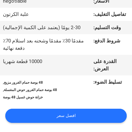
الافتراضي
الأسعار:
negotiable
تفاصيل التغليف:
علبة الكرتون
حول
وقت التسليم:
2-30 يومًا (يعتمد على الكمية الإجمالية)
بنا
شروط الدفع:
مقدمًا 30٪ مقدمًا وشحنه بعد استلام 70٪
دفعة نهائية
جولة
القدرة على
10000 قطعة شهريا
العرض:
في
المعمل
تسليط الضوء:
,
48 بوصة حمام الغرور مزيج
,
48 بوصة حمام الغرور حوض المغسلة
خزانة حوض غسيل 48 بوصة
اتصل
بنا
افضل سعر