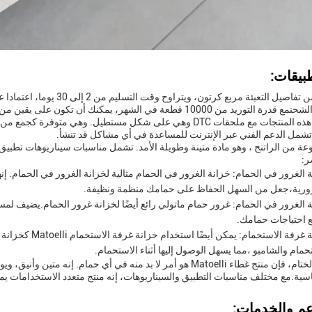
بيقات:
لتوريد من 10000 قطعة في الشهر، يمكنك أن تكون على يقين من أن طلبك سيتم الوفاء بها في الوقت المناسب.
تأتي هذه المنتجات مع ملحقات DTC وهي على شكل مستطيل. وهي مت
 تشمل الدعم الفني عبر الإنترنت للمساعدة في أي مشاكل قد تنشأ.
ر:
 الغرور في الحمام: خزانة الغرور في الحمام مثالية لخزانة الغرور في الحمام. إ
ورية،جعل من السهل الحفاظ على حمامك منظمة ونظيفة.
 الغرور في الحمام: غرور حمام ماتولي رائع أيضًا لخزانة غرور الحمام.يضيف لم
 احتياجات حمامك.
خزانة غرفة الاستح
حمام والشامبو ،مما يسهل الوصول إليها أثناء الاستحمام.
في الختام، فإن منتج غطاء Matoelli هو أمر لا بد منه في أي حمام. 
سية.مع مختلف مناسبات التطبيق والسيناريوهات، إنه منتج متعدد الاستخدامات ي
عم والخدمات: