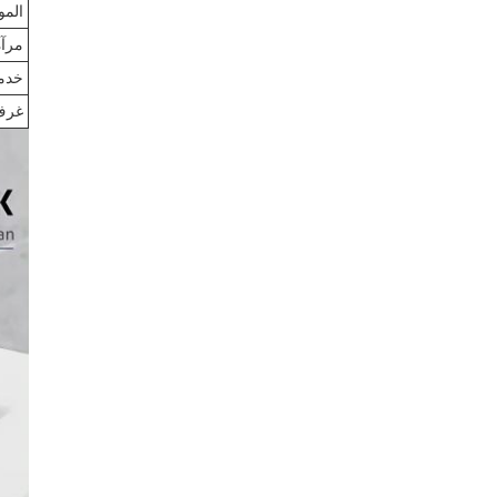
المو
مرآة
خدمة
غرف 