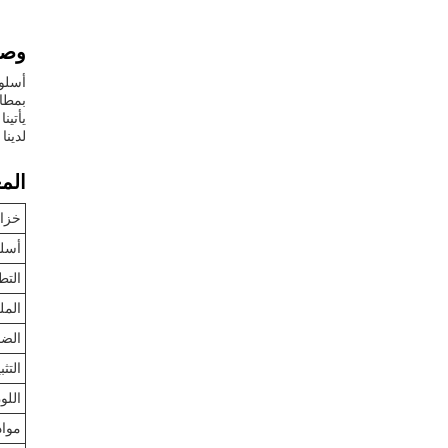
وصف
أسلوب
بمطاب
يأتين
لدينا
المع
خزان
أسلو
التط
المل
الض
التث
اللو
مواد