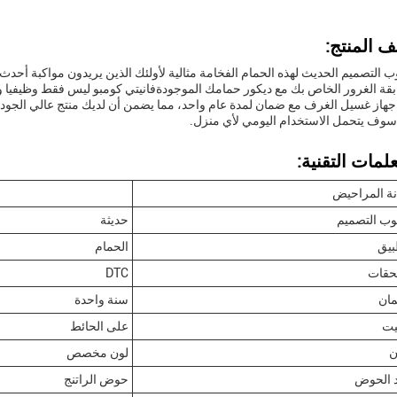
 المنتج:
 التصميم الحديث لهذه الحمام الفخامة مثالية لأولئك الذين يريدون مواكبة أحدث
قة الغرور الخاص بك مع ديكور حمامك الموجودةفانيتي كومبو ليس فقط وظيفيا 
ا جهاز غسيل الغرف مع ضمان لمدة عام واحد، مما يضمن أن لديك منتج عالي الجو
 سوف يتحمل الاستخدام اليومي لأي منزل.
لمات التقنية:
ة المراحيض
ب التصميم
حديثة
بيق
الحمام
حقات
DTC
مان
سنة واحدة
بيت
على الحائط
ن
لون مخصص
 الحوض
حوض الراتنج