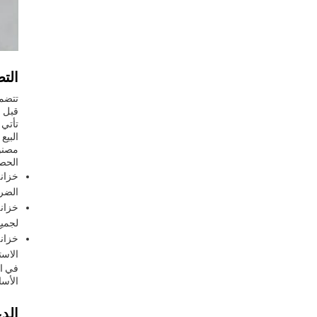
التط
قبل الشحنمع قدرة ا
البيع
الحص
خزانة
الضر
خزانة
لجميع
الاست
الأسا
الد