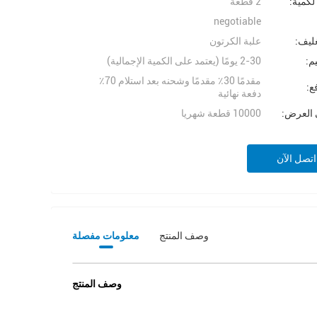
 لكمية:
2 قطعة
negotiable
غليف:
علبة الكرتون
م:
2-30 يومًا (يعتمد على الكمية الإجمالية)
مقدمًا 30٪ مقدمًا وشحنه بعد استلام 70٪
ع:
دفعة نهائية
 العرض:
10000 قطعة شهريا
اتصل الآن
وصف المنتج
معلومات مفصلة
وصف المنتج