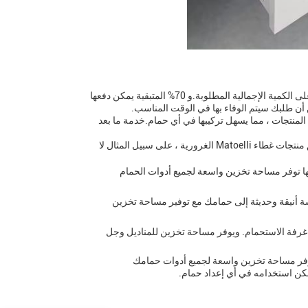
تتضمن تفاصيل التعبئة مربع كرتون، ويتراوح وقت التسليم من 2 إلى 30 يوما، اعتمادا على الكمية الإجمالية المطلوبة.و 70% المتبقية يمكن دفعها
وفرة كجمع من المنتجات ، مما يسهل تركيبها في أي حمام.خدمة ما بعد
مصنوعة من الراتنج ، وهو مادة متينة وطويلة الأمد. تشمل مناسبات سيناريوهات تطبيق منتجات غطاء Matoelli الغرورية ، على سبيل المثال لا
نها توفر مساحة تخزين واسعة لجميع أدوات الحمام
سة أنيقة وحديثة إلى حمامك مع توفير مساحة تخزين
مام: يمكن أيضًا استخدام خزانة غرفة الاستحمام Matoelli كخزانة غرفة الاستحمام. ويوفر مساحة تخزين للمناديل وجل
إنه متين وأنيق، ويوفر مساحة تخزين واسعة لجميع أدوات حمامك
مكن استخدامه في أي إعداد حمام.