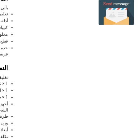
يأتي منتج Bathroom Vanity مع د
تعليم
أدلة 
كتيبا
معلو
قطع 
خدمة 
فريقن
التع
تغليف
1 × غرور الحمام
1 × المغسلة
1 × صنبور
أجهزة
الشح
طريقة
وزن الشح
أبعاد الشح
تكلفة ا