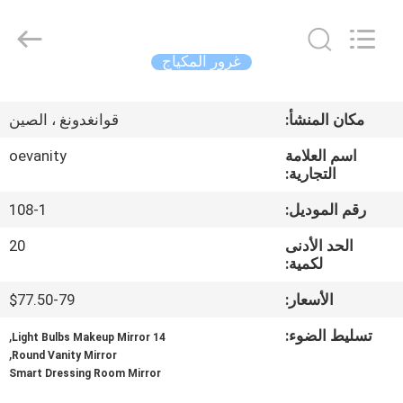
OE
HOME
Furniture
Co.,
Ltd..
غرور المكياج
All
Rights
منزل
Reserved.
مكان المنشأ:
قوانغدونغ ، الصين
المنتجات
اسم العلامة
oevanity
التجارية:
أشرطة
رقم الموديل:
108-1
فيديو
الحد الأدنى
20
لكمية:
عرض
الأسعار:
$77.50-79
الواقع
تسليط الضوء:
,
14 Light Bulbs Makeup Mirror
الافتراضي
,
Round Vanity Mirror
Smart Dressing Room Mirror