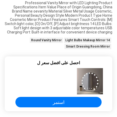
Professional Vanity Mirror with LED Lighting Product
Specifications Item Value Place of Origin Guangdong, China
Brand Name oevanity Material Silver Metal Usage Cosmetic,
طلب
Personal Beauty Design Style Modern Product Type Home
Cosmetic Mirror Product Features Smart Touch Controls: [M]
اقتباس
Switch light color, [O] On/Off, [P] Adjust brightness 14 LED Bulbs:
Soft light design with 3 adjustable color temperatures USB
Charging Port: Built-in interface for convenient device charging
SITEMAP
Round Vanity Mirror
14 Light Bulbs Makeup Mirror
Smart Dressing Room Mirror
سياسة
احصل على افضل سعر ل
الخصوصية
استمر