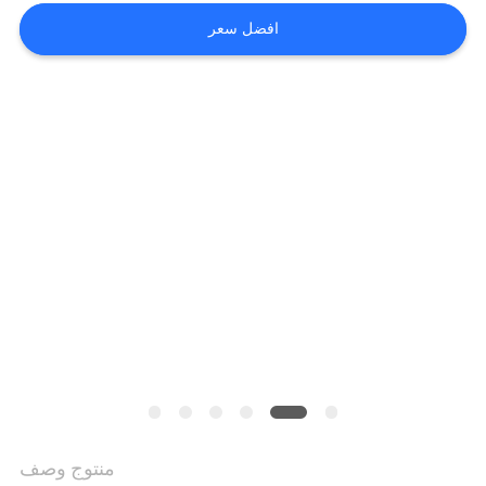
حول
افضل سعر
بنا
جولة
في
المعمل
اتصل
بنا
أخبار
جميع
منتوج وصف
القضايا