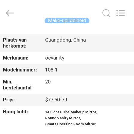
Dongguan
OE
HOME
Furniture
Co.,
Make-upijdelheid
Ltd..
All
Rights
THUIS
Reserved.
Plaats van
Guangdong, China
herkomst:
PRODUCTEN
Merknaam:
oevanity
VIDEOS
Modelnummer:
108-1
Min.
20
VR-
bestelaantal:
SHOW
Prijs:
$77.50-79
Hoog licht:
,
14 Light Bulbs Makeup Mirror
OVER
,
Round Vanity Mirror
Smart Dressing Room Mirror
ONS