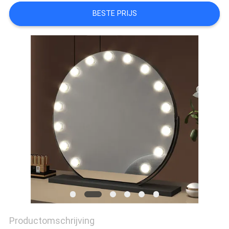
BESTE PRIJS
FABRIEKSREIS
CONTACTEER
ONS
NIEUWS
ALLE
GEVALLEN
VRAAG
EEN
OFFERTE
Productomschrijving