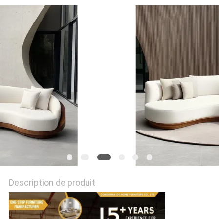
DE
NOUS
VISITE
D'USINE
CONTACT
NOUVELLES
TOUS
LES
Description de produit
CAS