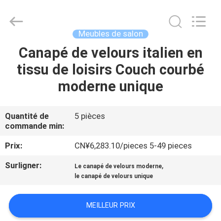
OE
HOME
Furniture
Co.,
Ltd..
Meubles de salon
All
Rights
Canapé de velours italien en
APERÇU
Reserved.
tissu de loisirs Couch courbé
PRODUITS
moderne unique
VIDÉOS
Quantité de
5 pièces
commande min:
VR
Prix:
CN¥6,283.10/pieces 5-49 pieces
SHOW
Surligner:
,
Le canapé de velours moderne
le canapé de velours unique
A
MEILLEUR PRIX
PROPOS