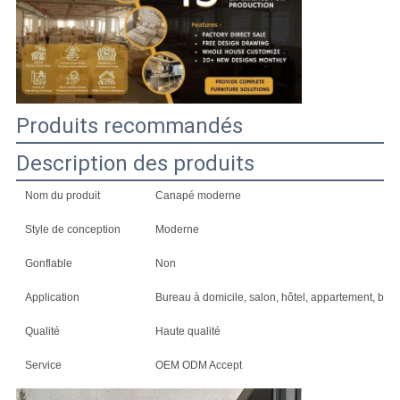
DEMANDE
DE
SOUMISSION
Produits recommandés
PLAN
Description des produits
DU
SITE
Nom du produit
Canapé moderne
Style de conception
Moderne
POLITIQUE
Gonflable
Non
EN
Application
Bureau à domicile, salon, hôtel, appartement, bar à 
MATIÈRE
Qualité
Haute qualité
DE
Service
OEM ODM Accept
PROTECTION