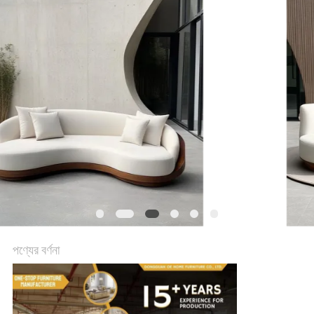
কারখানা
ভ্রমণ
আমাদের
সাথে
যোগাযোগ
করুন
খবর
পণ্যের বর্ণনা
সব
ক্ষেত্রেই