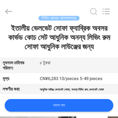
OE
HOME
Furniture
Co.,
Ltd..
লিভিং রুমের আসবাবপত্র
All
Rights
ইতালীয় ভেলভেট সোফা ফ্যাব্রিক অবসর
বাড়ি
Reserved.
কার্ভড কোচ সেট আধুনিক অনন্য লিভিং রুম
পণ্য
সোফা আধুনিক লাউঞ্জের জন্য
ভিডিও
ন্যূনতম চাহিদার
৫ টুকরা
পরিমাণ:
VR
মূল্য:
CN¥6,283.10/pieces 5-49 pieces
প্রদর্শন
লক্ষণীয় করা:
,
আধুনিক লাউঞ্জ ভেলভেট সোফা
অনন্য লিভিং রুম ভেলভেট সোফা
আমাদের
ভালো দাম
সম্পর্কে