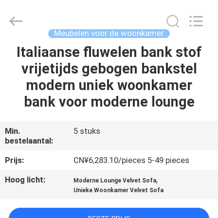
Dongguan
OE
HOME
Furniture
Co.,
Meubelen voor de woonkamer
Ltd..
All
Rights
Italiaanse fluwelen bank stof
THUIS
Reserved.
vrijetijds gebogen bankstel
PRODUCTEN
modern uniek woonkamer
bank voor moderne lounge
VIDEOS
Min.
5 stuks
bestelaantal:
VR-
SHOW
Prijs:
CN¥6,283.10/pieces 5-49 pieces
Hoog licht:
,
Moderne Lounge Velvet Sofa
OVER
Unieke Woonkamer Velvet Sofa
ONS