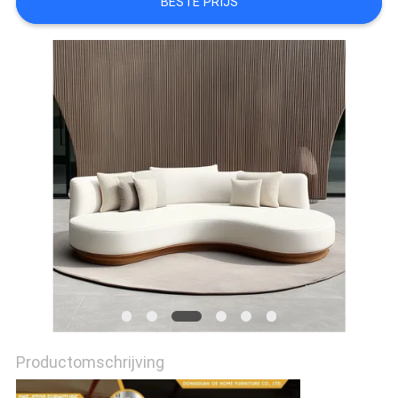
BESTE PRIJS
FABRIEKSREIS
CONTACTEER
ONS
NIEUWS
ALLE
GEVALLEN
VRAAG
EEN
Productomschrijving
OFFERTE