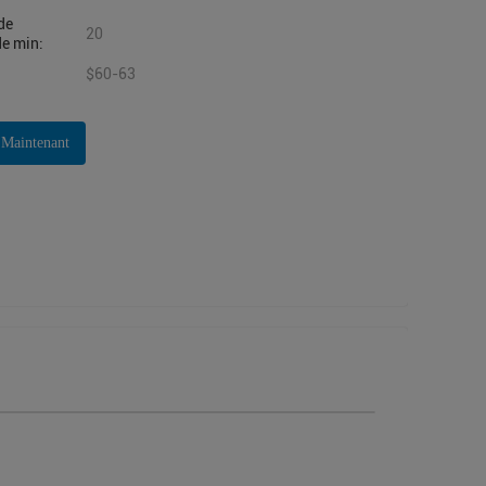
de
20
e min:
$60-63
 Maintenant