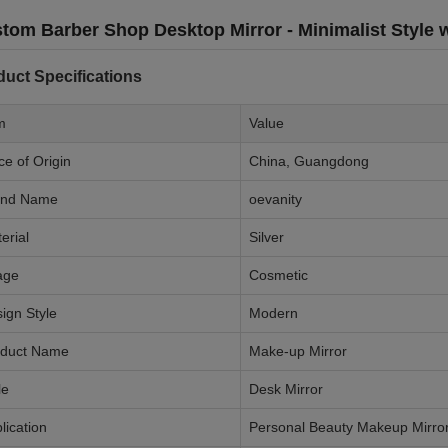
tom Barber Shop Desktop Mirror - Minimalist Style 
duct Specifications
m
Value
ce of Origin
China, Guangdong
and Name
oevanity
erial
Silver
age
Cosmetic
ign Style
Modern
oduct Name
Make-up Mirror
le
Desk Mirror
lication
Personal Beauty Makeup Mirro