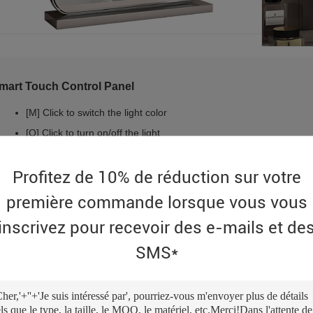
mart Touch Control Panel
[M] Click to switch the light color
[O] Click to turn on/off the light
[P] Long press to adjust brightness
Profitez de 10% de réduction sur votre
première commande lorsque vous vous
inscrivez pour recevoir des e-mails et de
SMS*