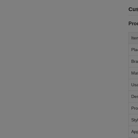
Cus
Pro
Ite
Pla
Br
Mat
Us
Des
Pr
Sty
App