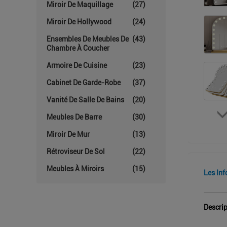
Miroir De Maquillage
(27)
Miroir De Hollywood
(24)
Ensembles De Meubles De
(43)
Chambre À Coucher
Armoire De Cuisine
(23)
Cabinet De Garde-Robe
(37)
Vanité De Salle De Bains
(20)
Meubles De Barre
(30)
Miroir De Mur
(13)
Rétroviseur De Sol
(22)
Meubles À Miroirs
(15)
Les Inf
Descrip