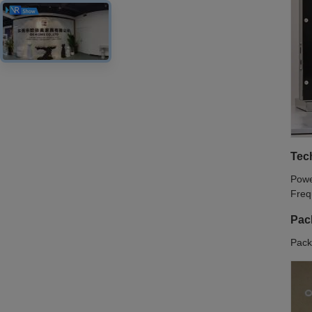
Tech
Powe
Freq
Pac
Pack