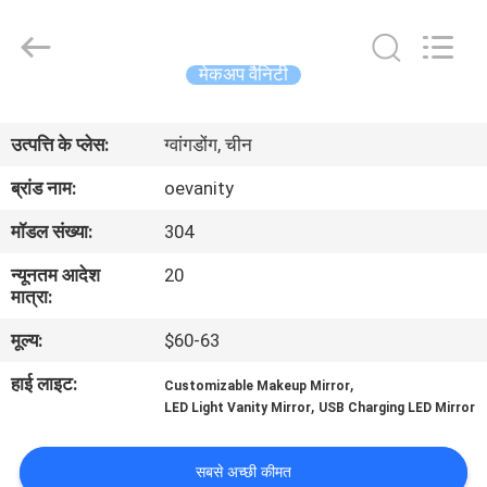
OE
HOME
Furniture
Co.,
Ltd..
मेकअप वैनिटी
All
Rights
होम
Reserved.
उत्पत्ति के प्लेस:
ग्वांगडोंग, चीन
उत्पाद
ब्रांड नाम:
oevanity
मॉडल संख्या:
304
वीडियो
न्यूनतम आदेश
20
मात्रा:
वीआर
मूल्य:
$60-63
दिखाएँ
हाई लाइट:
,
Customizable Makeup Mirror
,
LED Light Vanity Mirror
USB Charging LED Mirror
हमारे
बारे
सबसे अच्छी कीमत