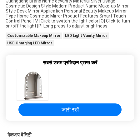
Guangdong Brand Name oevanity Material Silver Usage
Cosmetic Design Style Modern Product Name Make-up Mirror
एक
Style Desk Mirror Application Personal Beauty Makeup Mirror
Type Home Cosmetic Mirror Product Features Smart Touch
बोली
Control Panel [M] Click to switch the light color [O] Click to turn
on/off the light [P] Long press to adjust brightness
का
Customizable Makeup Mirror
LED Light Vanity Mirror
अनुरोध
USB Charging LED Mirror
सबसे उत्तम प्रतिदान प्राप्त करें
SITEMAP
गोपनीयता
नीति
जारी रखें
मेकअप वैनिटी