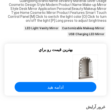
Guangdong Brand Name oevanity Material Silver Usage
درخواست
Cosmetic Design Style Modern Product Name Make-up Mirror
Style Desk Mirror Application Personal Beauty Makeup Mirror
نقل
Type Home Cosmetic Mirror Product Features Smart Touch
Control Panel [M] Click to switch the light color [O] Click to turn
قول
on/off the light [P] Long press to adjust brightness
LED Light Vanity Mirror
Customizable Makeup Mirror
USB Charging LED Mirror
SITEMAP
بهترين قيمت رو براي
سیاست
حفظ
حریم
خصوصی
ادامه هید
غرور آرایش