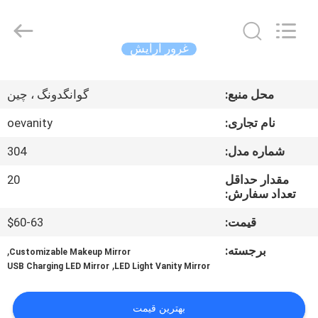
OE
HOME
Furniture
Co.,
Ltd..
غرور آرایش
All
Rights
خانه
Reserved.
محل منبع:
گوانگدونگ ، چین
محصولات
نام تجاری:
oevanity
شماره مدل:
304
فیلم
مقدار حداقل
20
های
تعداد سفارش:
قیمت:
$60-63
نمایش
برجسته:
,
Customizable Makeup Mirror
VR
,
USB Charging LED Mirror
LED Light Vanity Mirror
دربارهی
بهترین قیمت