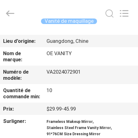
OE
HOME
Furniture
Co.,
Ltd..
Vanité de maquillage
All
Rights
APERÇU
Reserved.
Lieu d'origine:
Guangdong, Chine
PRODUITS
Nom de
OE VANITY
marque:
VIDÉOS
Numéro de
VA2024072901
modèle:
VR
Quantité de
10
commande min:
SHOW
Prix:
$29.99-45.99
A
Surligner:
,
Frameless Makeup Mirror
,
Stainless Steel Frame Vanity Mirror
PROPOS
91*76CM Size Dressing Mirror