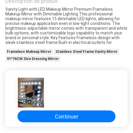
Description de produit
DEMANDE
Vanity Light with LED Makeup Mirror Premium Frameless
Makeup Mirror with Dimmable Lighting This professional
DE
makeup mirror features 15 dimmable LED lights, allowing for
precise makeup application even in low-light conditions. The
SOUMISSION
brightness-adjustable mirror comes with transparent and white
bulb options, with customizable logo capability to match your
brand or personal style. Key Features Frameless design with
sleek stainless steel frame Built-in electrical outlets for
SITEMAP
Frameless Makeup Mirror
Stainless Steel Frame Vanity Mirror
91*76CM Size Dressing Mirror
POLITIQUE
EN
MATIÈRE
DE
PROTECTION
DE
Continuer
LA