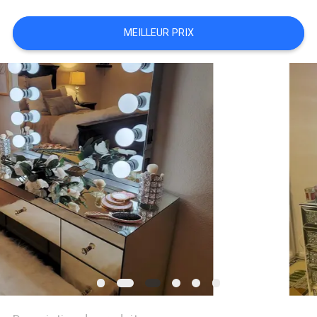
DE
NOUS
MEILLEUR PRIX
VISITE
D'USINE
CONTACT
NOUVELLES
TOUS
LES
CAS