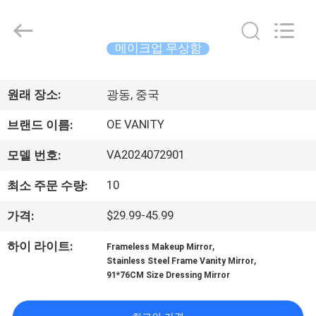
2024
-
2026
Dongguan
OE
메이크업 무상함
HOME
Furniture
홈
Co.,
Ltd..
All
원래 장소:
광동, 중국
Rights
Reserved.
제
OE VANITY
브랜드 이름:
품
VA2024072901
모델 번호:
소
10
최소 주문 수량:
개
$29.99-45.99
가격:
,
하이 라이트:
Frameless Makeup Mirror
동
,
Stainless Steel Frame Vanity Mirror
91*76CM Size Dressing Mirror
영