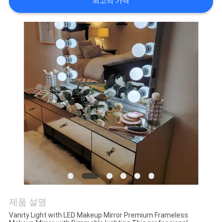
상
최고의 가격
VR
쇼
회
사
소
개
공
장
제품 설명
Vanity Light with LED Makeup Mirror Premium Frameless
투