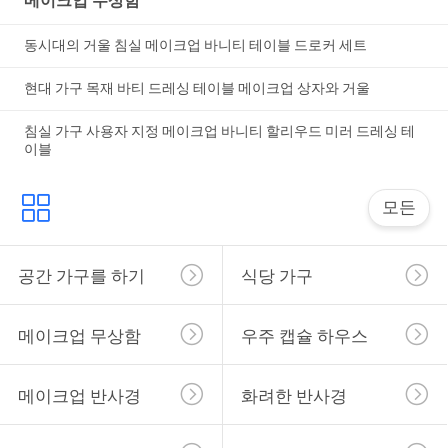
메이크업 무상함
이
동시대의 거울 침실 메이크업 바니티 테이블 드로커 세트
스
현대 가구 목재 바티 드레싱 테이블 메이크업 상자와 거울
침실 가구 사용자 지정 메이크업 바니티 할리우드 미러 드레싱 테
견
이블
적
모든
요
청
공간 가구를 하기
식당 가구
SITEMAP
메이크업 무상함
우주 캡슐 하우스
개
메이크업 반사경
화려한 반사경
인