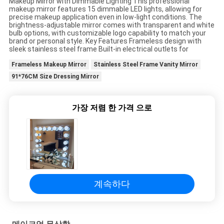
Makeup Mirror with Dimmable Lighting This professional
makeup mirror features 15 dimmable LED lights, allowing for
어
precise makeup application even in low-light conditions. The
brightness-adjustable mirror comes with transparent and white
bulb options, with customizable logo capability to match your
brand or personal style. Key Features Frameless design with
연
sleek stainless steel frame Built-in electrical outlets for
Frameless Makeup Mirror
Stainless Steel Frame Vanity Mirror
락
91*76CM Size Dressing Mirror
처
가장 저렴 한 가격 으로
뉴
스
모
계속하다
든
케